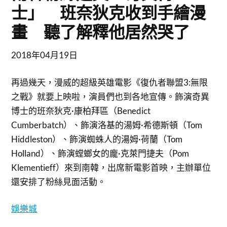
士」 班奈狄克收到手繪漫
畫 聽了解釋他居然哭了
2018年04月19日
再過幾天，漫威的超級英雄電影《復仇者聯盟3:無限
之戰》就要上映啦，演員們也到各地宣傳。飾演奇異
博士的班奈狄克·康柏拜區（Benedict
Cumberbatch）、飾演洛基的湯姆·希德斯頓（Tom
Hiddleston）、飾演蜘蛛人的湯姆·荷蘭（Tom
Holland）、飾演螳螂女的龐·克萊門捷夫（Pom
Klementieff）來到南韓，出席新電影首映，主辦單位
還安排了粉絲見面活動。
娛樂城