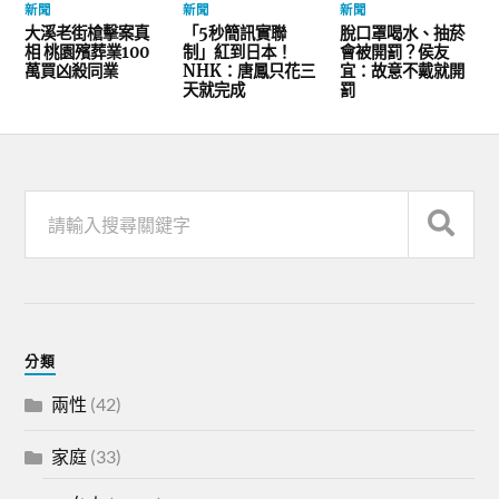
新聞
新聞
新聞
大溪老街槍擊案真
「5秒簡訊實聯
脫口罩喝水、抽菸
相 桃園殯葬業100
制」紅到日本！
會被開罰？侯友
萬買凶殺同業
NHK：唐鳳只花三
宜：故意不戴就開
天就完成
罰
分類
兩性
(42)
家庭
(33)