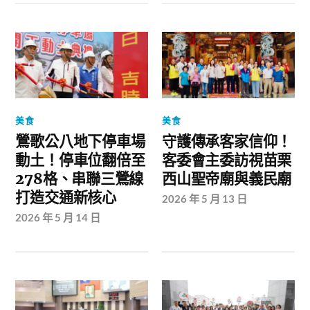
美食
美食
鶯歌公八地下停車場
守護傳承客家信仰！
動土！停車位翻倍至
客委會主委訪視苗栗
278格、串聯三鶯線
西山聖帝廟與義民廟
打造交通新核心
2026 年 5 月 13 日
2026 年 5 月 14 日