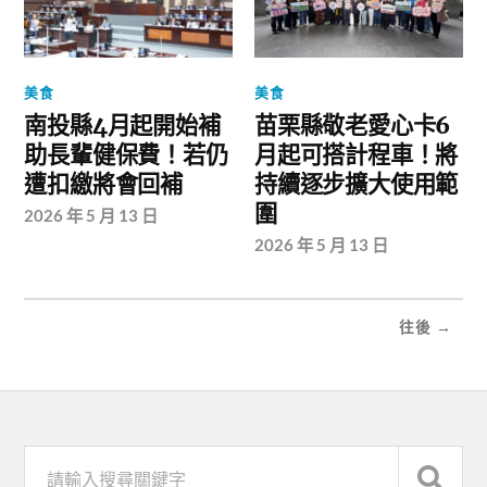
美食
美食
南投縣4月起開始補
苗栗縣敬老愛心卡6
助長輩健保費！若仍
月起可搭計程車！將
遭扣繳將會回補
持續逐步擴大使用範
圍
2026 年 5 月 13 日
2026 年 5 月 13 日
往後 →