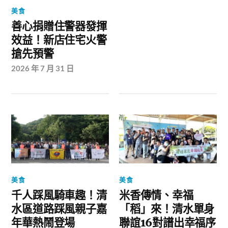
美食
善心捐贈住警器發揮
效益！新店住宅火警
搶先預警
2026 年 7 月 31 日
美食
美食
千人踩風騎車趣！清
米香傳情、幸福
水區道路踩風親子嘉
「稻」來！清水單身
年華熱鬧登場
聯誼16對譜出幸福序