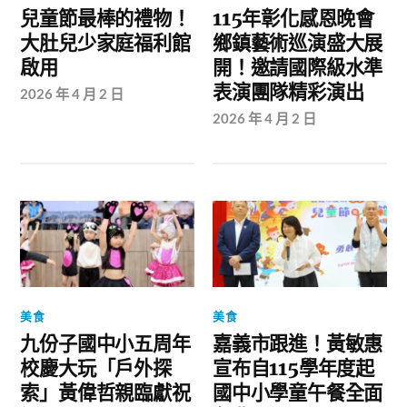
兒童節最棒的禮物！
115年彰化感恩晚會
大肚兒少家庭福利館
鄉鎮藝術巡演盛大展
啟用
開！邀請國際級水準
表演團隊精彩演出
2026 年 4 月 2 日
2026 年 4 月 2 日
美食
美食
九份子國中小五周年
嘉義市跟進！黃敏惠
校慶大玩「戶外探
宣布自115學年度起
索」黃偉哲親臨獻祝
國中小學童午餐全面