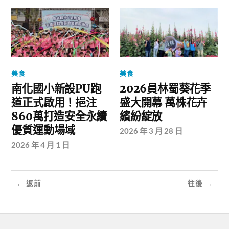
美食
美食
南化國小新設PU跑
2026員林蜀葵花季
道正式啟用！挹注
盛大開幕 萬株花卉
860萬打造安全永續
繽紛綻放
優質運動場域
2026 年 3 月 28 日
2026 年 4 月 1 日
← 返前
往後 →