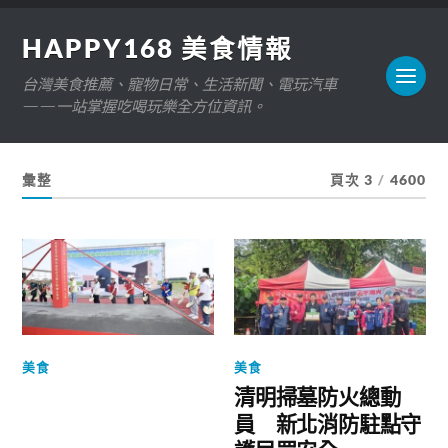
HAPPY168 美食情報
台灣美食推薦、寵物日常、生活新聞、電玩汽車
——一站掌握吃喝玩樂全方位資訊。
彙整
頁次 3
/
4600
美食
美食
清明掃墓防火總動
員 新北消防駐點守