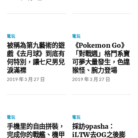
電玩
電玩
被稱為第九藝術的遊
《Pokemon Go》
戲《去月球》到底有
「對戰週」格鬥系寶
何特別，讓七尺男兒
可夢大量發生，色違
淚滿襟
猴怪、腕力登場
2019 年 3 月 27 日
2019 年 3 月 27 日
電玩
電玩
手機里的自由拼裝，
採訪9pasha：
完成你的戰艦、機甲
iLTW去OG之後膨