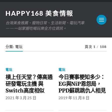
HAPPY168 美食情報
台灣美食推薦、寵物日常、生活新聞、電玩汽車
——一站掌握吃喝玩樂全方位資訊。
分類:
電玩
頁次 1
/
108
電玩
電玩
槓上任天堂？傳高通
今日賽事梗知多少：
研發電玩主機 與
EG與NiP恩怨局，
Switch高度相似
PPD蘇跳跳仇人相見
2021 年 3 月 25 日
2019 年 11 月 8 日