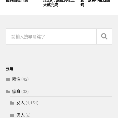
萬買凶殺同業
NHK：唐鳳只花三
宜：故意不戴就開
天就完成
罰
分類
兩性
(42)
家庭
(33)
女人
(1,151)
男人
(6)