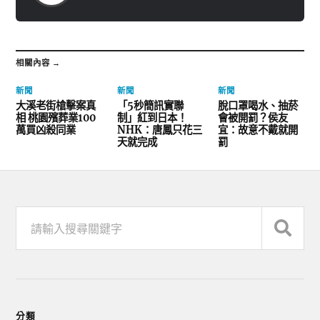
相關內容 →
新聞
新聞
新聞
大溪老街槍擊案真
「5秒簡訊實聯
脫口罩喝水、抽菸
相 桃園殯葬業100
制」紅到日本！
會被開罰？侯友
萬買凶殺同業
NHK：唐鳳只花三
宜：故意不戴就開
天就完成
罰
分類