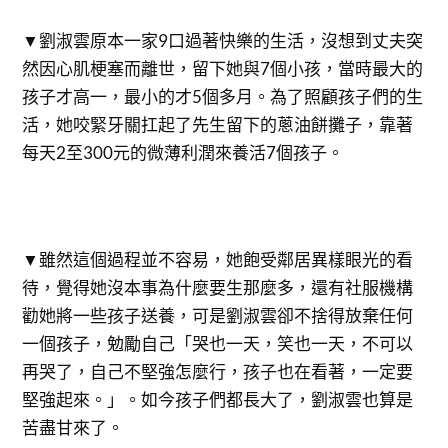
▼劉淑雲原本一家9口過著快樂的生活，沒想到丈夫突
然因心肌梗塞而離世，留下她與7個小孩，當時最大的
孩子才高一，最小的才5個多月。為了照顧孩子們的生
活，她咬緊牙關扛起了先生留下的蔥油餅攤子，靠著
每天2至300元的微薄利潤來養活7個孩子。
▼雖然這個過程並不容易，她飽受鄰居異樣眼光的看
待，覺得她沒本事為什麼要生那麼多，還有社服機構
勸她將一些孩子送養，可是劉淑雲卻不捨得放棄任何
一個孩子，勉勵自己「哭也一天，笑也一天，不可以
再哭了，自己不堅強怎麼行，孩子也在看著，一定要
堅強起來。」。如今孩子們都長大了，劉淑雲也算是
苦盡甘來了。