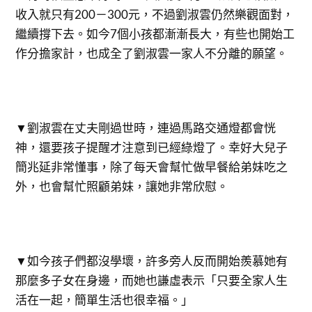
收入就只有200－300元，不過劉淑雲仍然樂觀面對，
繼續撐下去。如今7個小孩都漸漸長大，有些也開始工
作分擔家計，也成全了劉淑雲一家人不分離的願望。
▼劉淑雲在丈夫剛過世時，連過馬路交通燈都會恍
神，還要孩子提醒才注意到已經綠燈了。幸好大兒子
簡兆延非常懂事，除了每天會幫忙做早餐給弟妹吃之
外，也會幫忙照顧弟妹，讓她非常欣慰。
▼如今孩子們都沒學壞，許多旁人反而開始羨慕她有
那麼多子女在身邊，而她也謙虛表示「只要全家人生
活在一起，簡單生活也很幸福。」