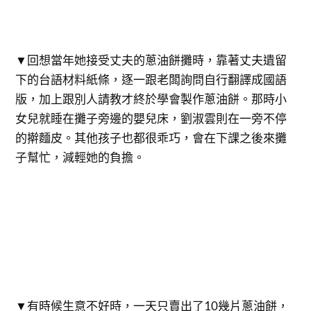
▼回想當年她接受丈夫的蔥油餅攤時，靠著丈夫遺留
下的台語材料紙條，逐一跟老闆詢問自行翻譯成國語
版，加上跟別人請教才終於學會製作蔥油餅。那時小
女兒就睡在攤子旁邊的嬰兒床，劉淑雲則在一旁不停
的擀麵皮。其他孩子也都很乖巧，會在下課之後來攤
子幫忙，減輕她的負擔。
▼有時候生意不好時，一天只賣出了10幾片蔥油餅，