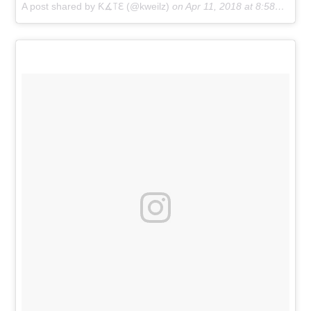
A post shared by Ƙ∡꓄ℇ (@kweilz)
on
Apr 11, 2018 at 8:58am PDT