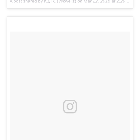
A post shared by Ƙ∡꓄ℇ (@kweilz)
on
Mar 22, 2018 at 2:29pm PDT