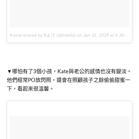
A post shared by Ƙ∡꓄ℇ (@kweilz)
on
Jan 31, 2018 at 9:39am PST
▼哪怕有了3個小孩，Kate與老公的感情也沒有變淡。
他們經常PO放閃照，還會在照顧孩子之餘偷偷甜蜜一
下，看起來很溫馨。