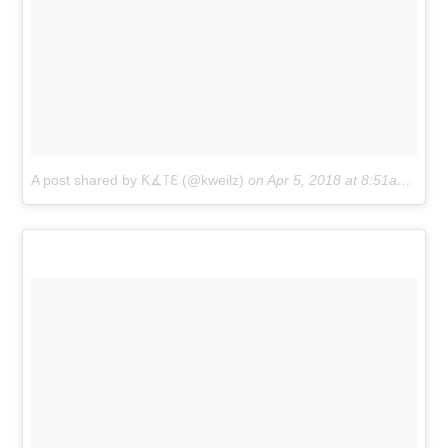
A post shared by Ƙ∡꓄ℇ (@kweilz)
on
Apr 5, 2018 at 8:51am PDT