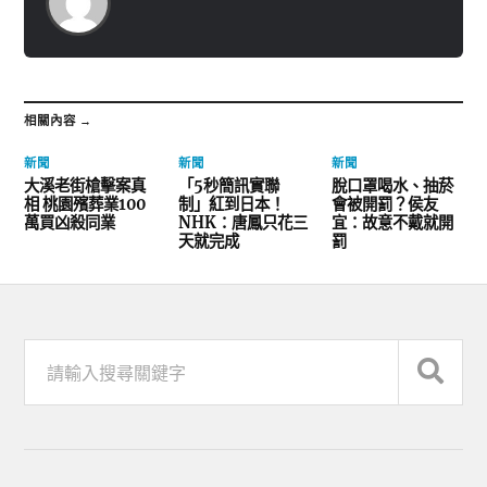
相關內容 →
新聞
新聞
新聞
大溪老街槍擊案真
「5秒簡訊實聯
脫口罩喝水、抽菸
相 桃園殯葬業100
制」紅到日本！
會被開罰？侯友
萬買凶殺同業
NHK：唐鳳只花三
宜：故意不戴就開
天就完成
罰