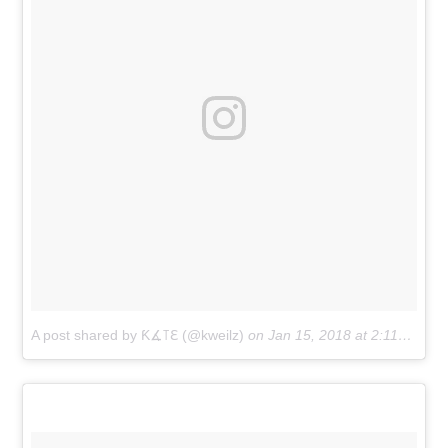
A post shared by Ƙ∡꓄ℇ (@kweilz)
on
Jan 15, 2018 at 2:11pm PST