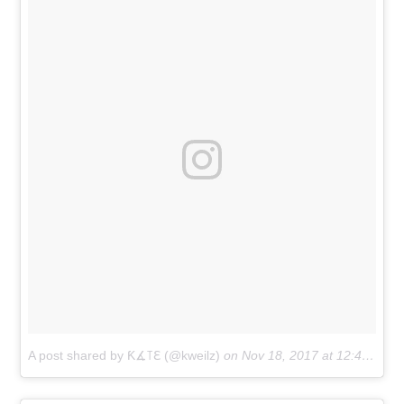
A post shared by Ƙ∡꓄ℇ (@kweilz)
on
Nov 18, 2017 at 12:48pm PST