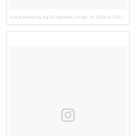
A post shared by Ƙ∡꓄ℇ (@kweilz)
on
Apr 15, 2018 at 1:00pm PDT