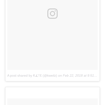
A post shared by Ƙ∡꓄ℇ (@kweilz)
on
Feb 22, 2018 at 9:51am PST