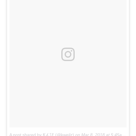
A post shared by Ƙ∡꓄ℇ (@kweilz)
on
Mar 8, 2018 at 5:45am PST