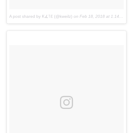
A post shared by Ƙ∡꓄ℇ (@kweilz)
on
Feb 18, 2018 at 1:14pm PST