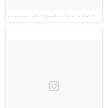
A post shared by Ƙ∡꓄ℇ (@kweilz)
on
Mar 28, 2018 at 12:43pm PDT