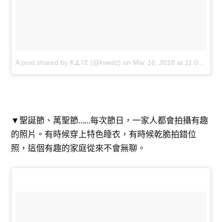
A post shared by Ƙ∡꓄ℇ (@kweilz)
on
Mar 16, 2018 at 11:07am PDT
▼聖誕節、萬聖節……每次節日，一家人都會拍攝有趣
的照片。有時候穿上特色睡衣，有時候乾脆拍錯位
照，這個有趣的家庭從來不會無聊。