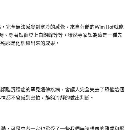
，完全無法感覺到寒冷的感覺。來自荷蘭的Wim Hof就能
小時、穿著短褲登上白朗峰等等。雖然專家認為這是一種先
堅稱那是他訓練出來的成果。
膜類脂沉積症的罕見遺傳疾病，會讓人完全失去了恐懼這個
事情都不會感到害怕，能夠冷靜的做出判斷。
很酷，可是患者一定也承受了一些我們無法想像的難處和壓