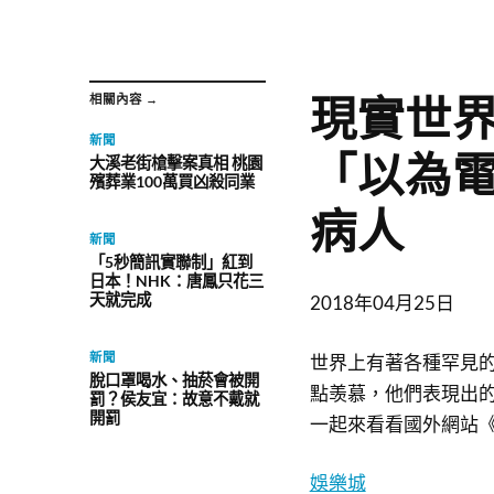
現實世界
相關內容 →
新聞
「以為
大溪老街槍擊案真相 桃園
殯葬業100萬買凶殺同業
病人
新聞
「5秒簡訊實聯制」紅到
日本！NHK：唐鳳只花三
天就完成
2018年04月25日
新聞
世界上有著各種罕見
脫口罩喝水、抽菸會被開
點羡慕，他們表現出
罰？侯友宜：故意不戴就
開罰
一起來看看國外網站《B
娛樂城