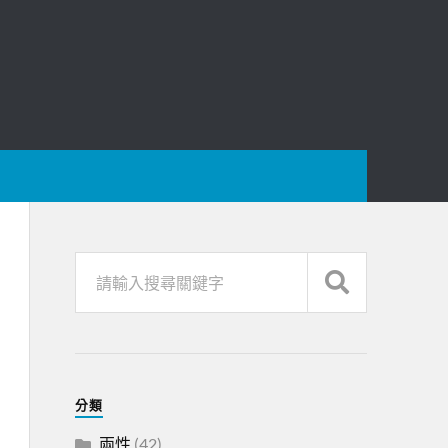
分類
兩性
(42)