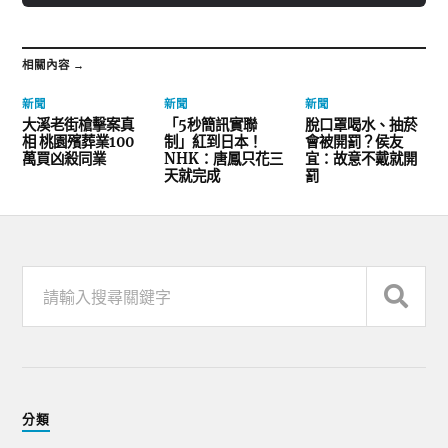
相關內容 →
新聞
新聞
新聞
大溪老街槍擊案真
「5秒簡訊實聯
脫口罩喝水、抽菸
相 桃園殯葬業100
制」紅到日本！
會被開罰？侯友
萬買凶殺同業
NHK：唐鳳只花三
宜：故意不戴就開
天就完成
罰
分類