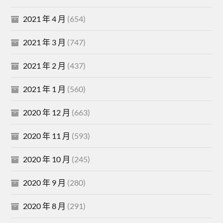
2021 年 4 月
(654)
2021 年 3 月
(747)
2021 年 2 月
(437)
2021 年 1 月
(560)
2020 年 12 月
(663)
2020 年 11 月
(593)
2020 年 10 月
(245)
2020 年 9 月
(280)
2020 年 8 月
(291)