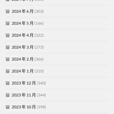
2024 年 6 月
(303)
2024 年 5 月
(166)
2024 年 4 月
(322)
2024 年 3 月
(273)
2024 年 2 月
(366)
2024 年 1 月
(310)
2023 年 12 月
(340)
2023 年 11 月
(344)
2023 年 10 月
(398)