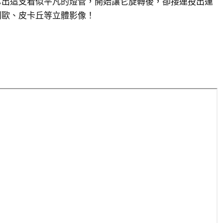
拿出這支看似平凡的燈管，開始讓它旋轉後，卻接連投出運
利歐、皮卡丘等立體影像！
！