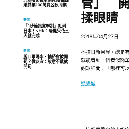
管」 
殯葬業100萬買凶殺同業
揉眼睛
新聞
「5秒簡訊實聯制」紅到
日本！NHK：唐鳳只花三
天就完成
2018年04月27日
新聞
科技日新月異，總是
脫口罩喝水、抽菸會被開
就能看到一個看似簡
罰？侯友宜：故意不戴就
開罰
觀眾狂問：「哪裡可
娛樂城