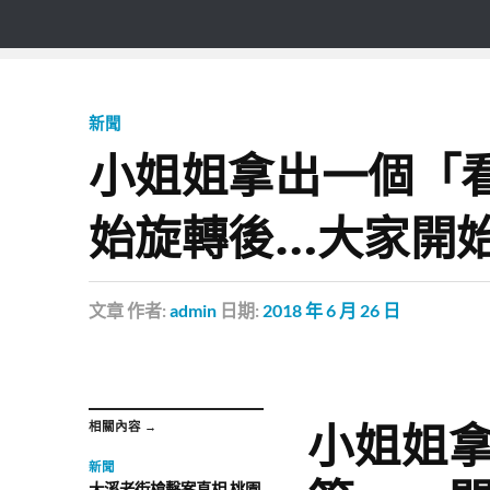
新聞
小姐姐拿出一個「
始旋轉後…大家開
文章
作者:
admin
日期:
2018 年 6 月 26 日
小姐姐
相關內容 →
新聞
大溪老街槍擊案真相 桃園