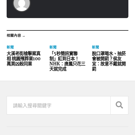
相關內容 →
新聞
新聞
新聞
大溪老街槍擊案真
「5秒簡訊實聯
脫口罩喝水、抽菸
相 桃園殯葬業100
制」紅到日本！
會被開罰？侯友
萬買凶殺同業
NHK：唐鳳只花三
宜：故意不戴就開
天就完成
罰