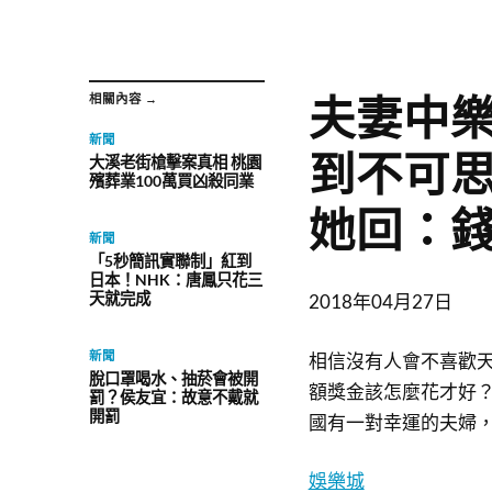
夫妻中樂
相關內容 →
新聞
到不可
大溪老街槍擊案真相 桃園
殯葬業100萬買凶殺同業
她回：
新聞
「5秒簡訊實聯制」紅到
日本！NHK：唐鳳只花三
天就完成
2018年04月27日
新聞
相信沒有人會不喜歡
脫口罩喝水、抽菸會被開
額獎金該怎麼花才好
罰？侯友宜：故意不戴就
開罰
國有一對幸運的夫婦
娛樂城