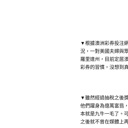
▼根據澳洲彩券投注網站
況，一對美國夫婦與
羅里達州，目前定居澳洲
彩券的習慣，沒想到真
▼雖然經過抽稅之後獎
他們躍身為億萬富翁
本就是九牛一毛了。
之後就不曾在媒體上