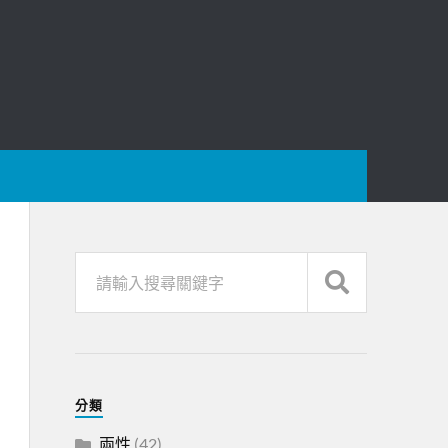
分類
兩性
(42)