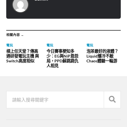
相關內容 →
電玩
電玩
電玩
槓上任天堂？傳高
今日賽事梗知多
泡茶最好的液體？
通研發電玩主機 與
少：EG與NiP恩怨
Liquid爆冷不敵
Switch高度相似
局，PPD蘇跳跳仇
Chaos體驗一輪游
人相見