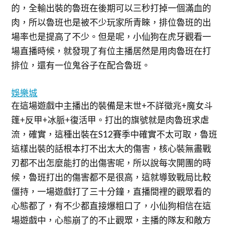
的，全輸出裝的魯班在後期可以三秒打掉一個滿血的
肉，所以魯班也是被不少玩家所青睞，排位魯班的出
場率也是提高了不少。但是呢，小仙狗在虎牙觀看一
場直播時候，就發現了有位主播居然是用肉魯班在打
排位，還有一位鬼谷子在配合魯班。
娛樂城
在這場遊戲中主播出的裝備是末世+不詳徵兆+魔女斗
篷+反甲+冰脈+復活甲。打出的旗號就是肉魯班求虐
流，確實，這種出裝在S12賽季中確實不太可取，魯班
這樣出裝的話根本打不出太大的傷害，核心裝無盡戰
刃都不出怎麼能打的出傷害呢，所以說每次開團的時
候，魯班打出的傷害都不是很高，這就導致戰局比較
僵持，一場遊戲打了三十分鐘，直播間裡的觀眾看的
心態都了，有不少都直接爆粗口了，小仙狗相信在這
場遊戲中，心態崩了的不止觀眾，主播的隊友和敵方