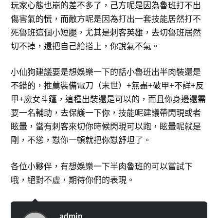
玩家心態也崩的差不多了，己方呢是因為魯班打不出
傷害氣的慌，而敵方呢是因為打出一套技能居然打不
死魯班這個小短腿，尤其是刺客英雄，去切魯班居然
切不掉，還把自己給搭上，你說氣不氣。
小仙狗建議要是想娛樂一下的話小魯班出半肉裝還是
不錯的，推薦裝備電刀（末世）+無盡+破甲+不詳+反
甲+魔女斗篷，這種出裝還是可以的，而且你身邊還需
要一名輔助，去保護一下你，技能呢建議帶閃現或者
眩暈，當有刺客來切你時候閃現可以跑，眩暈呢就是
剛，不慫，懟你一頓就把你懟舒坦了。
各位小夥伴，有想娛樂一下半肉魯班的可以嘗試下
哦，絕對不虛，期待你們的表現。
admin