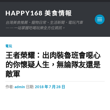
HAPPY168 美食情報
台灣美食推薦、寵物日常、生活新聞、電玩汽車
——一站掌握吃喝玩樂全方位資訊。
電玩
王者榮耀：出肉裝魯班會噁心
的你懷疑人生，無論隊友還是
敵軍
作者:
admin
日期:
2018 年 7 月 28 日