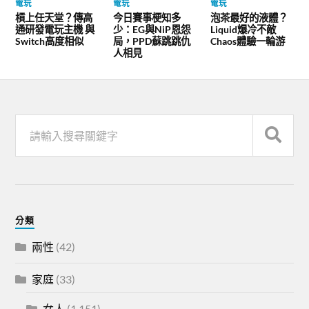
電玩
電玩
電玩
槓上任天堂？傳高
今日賽事梗知多
泡茶最好的液體？
通研發電玩主機 與
少：EG與NiP恩怨
Liquid爆冷不敵
Switch高度相似
局，PPD蘇跳跳仇
Chaos體驗一輪游
人相見
分類
兩性
(42)
家庭
(33)
女人
(1,151)