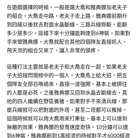
在遊戲選擇的時候，一般是選大喬和雅典娜加老夫子
的組合，大喬走中路，老夫子走上路，雅典娜前期升
到四級以後就去對面水晶斷線。三路兵線齊斷，能斷
多少是多少。這樣下來十分鐘能夠達到6神裝。如果對
手來管雅典娜，大喬就配合其他四個隊友直接抓人，
飛天流的組合又來了，讓人非常的頭疼，
這種打法主要就是老夫子和大喬走在一起，如果老夫
子大招接閃現榜中的一個人。大喬馬上給大招，把五
個隊友全部召喚過來，直接一波強開。基本上被綁住
的人都是必死，之後雅典娜又回到水晶去斷線去，其
他的四人繼續在野區養豬。如果對手不來清兵線，那
麼兵線就可以把對面的外塔，甚至二塔都可以推掉。
這個時候就可以用大喬用來打牽扯，基本上可以達到
無敵的效果，雅典娜的發育速度奇快。10分鐘可以達
到6神裝，雅典娜刷到1萬經濟的時候對手才6000經濟