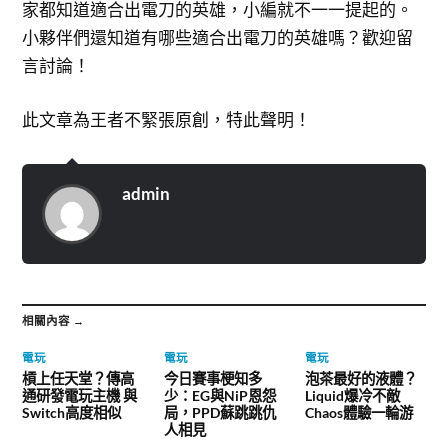
家都知道適合出電刀的英雄，小編就不一一提起的。
小夥伴們還知道有哪些適合出電刀的英雄嗎？歡迎留
言討論！
此文章為王者不緊張原創，特此聲明！
admin
相關內容 →
電玩
電玩
電玩
槓上任天堂？傳高
今日賽事梗知多
泡茶最好的液體？
通研發電玩主機 與
少：EG與NiP恩怨
Liquid爆冷不敵
Switch高度相似
局，PPD蘇跳跳仇
Chaos體驗一輪游
人相見