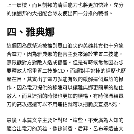
上一層樓。而且劉邦的清兵能力也將更加快速，充分
的讓劉邦的大招配合隊友使出四一分推的戰術。
四、雅典娜
這個因為獻祭流被推到風口浪尖的英雄其實也十分適
合電刀。因為雅典娜的傷害主要來源於重置二技能，
無限戳對方對敵人造成傷害。但是有時候常常因為想
要釋放大招重置二技能CD，而讓對手逃掉的經歷也歷
歷在目。其實出了電刀就能有效的緩解這個尷尬的操
作，因為電刀提供的移速可以讓雅典娜更簡單的黏住
敵人，而且連招的時候也更加的順暢，有時候憑藉電
刀的高攻速還可以不用連招就可以把脆皮直接A死。
最後，本篇文章主要針對以上這些，不受廣為人知的
適合出電刀的英雄。像孫尚香、后羿、呂布等這些大