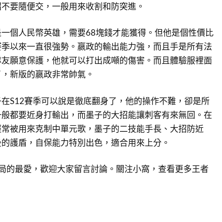
招不要隨便交，一般用來收割和防突進。
一個人民幣英雄，需要68塊錢才能獲得。但他是個性價比
賽季以來一直很強勢。嬴政的輸出能力強，而且手是所有法
隊友願意保護，他就可以打出成噸的傷害。而且體驗服裡面
了，新版的嬴政非常帥氣。
在S12賽季可以說是徹底翻身了，他的操作不難，卻是所
一般都要近身打輸出，而墨子的大招能讓刺客有來無回。在
經常被用來克制中單元歌，墨子的二技能手長、大招防近
後的護盾，自保能力特別出色，適合用來上分。
端局的最愛，歡迎大家留言討論。關注小窩，查看更多王者