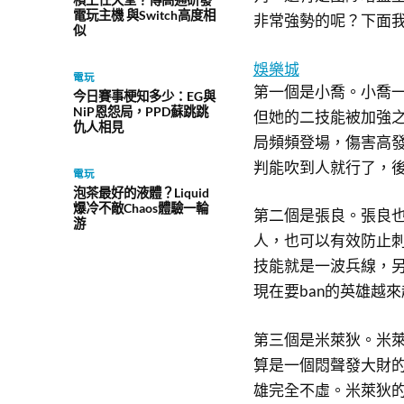
電玩主機 與Switch高度相
非常強勢的呢？下面
似
娛樂城
電玩
第一個是小喬。小喬一
今日賽事梗知多少：EG與
NiP恩怨局，PPD蘇跳跳
但她的二技能被加強之
仇人相見
局頻頻登場，傷害高
判能吹到人就行了，
電玩
泡茶最好的液體？Liquid
爆冷不敵Chaos體驗一輪
第二個是張良。張良
游
人，也可以有效防止
技能就是一波兵線，
現在要ban的英雄越
第三個是米萊狄。米萊
算是一個悶聲發大財
雄完全不虛。米萊狄