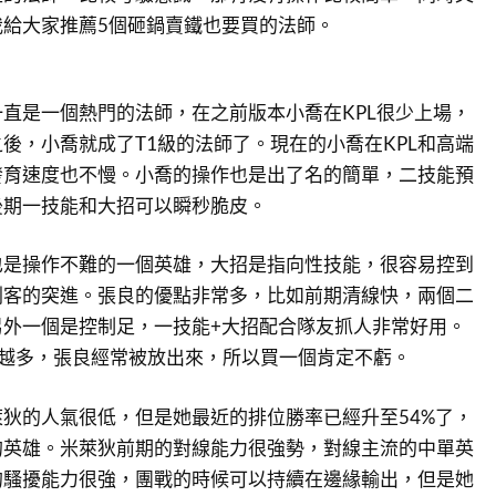
我給大家推薦5個砸鍋賣鐵也要買的法師。
直是一個熱門的法師，在之前版本小喬在KPL很少上場，
後，小喬就成了T1級的法師了。現在的小喬在KPL和高端
發育速度也不慢。小喬的操作也是出了名的簡單，二技能預
後期一技能和大招可以瞬秒脆皮。
也是操作不難的一個英雄，大招是指向性技能，很容易控到
刺客的突進。張良的優點非常多，比如前期清線快，兩個二
另外一個是控制足，一技能+大招配合隊友抓人非常好用。
來越多，張良經常被放出來，所以買一個肯定不虧。
狄的人氣很低，但是她最近的排位勝率已經升至54%了，
的英雄。米萊狄前期的對線能力很強勢，對線主流的中單英
的騷擾能力很強，團戰的時候可以持續在邊緣輸出，但是她