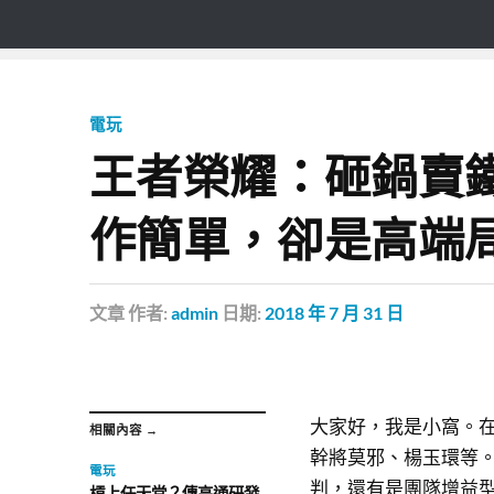
電玩
王者榮耀：砸鍋賣
作簡單，卻是高端
文章
作者:
admin
日期:
2018 年 7 月 31 日
大家好，我是小窩。在
相關內容 →
幹將莫邪、楊玉環等
電玩
判，還有是團隊增益
槓上任天堂？傳高通研發