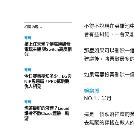
不得不說現在英雄池
相關內容 →
會有些糾結，一會又
電玩
槓上任天堂？傳高通研發
電玩主機 與Switch高度相
那麼如果可以刪除一
似
建議後，將票數最多
電玩
如果需要投票刪除一
今日賽事梗知多少：EG與
NiP恩怨局，PPD蘇跳跳
仇人相見
娛樂城
​NO.1：羋月
電玩
泡茶最好的液體？Liquid
爆冷不敵Chaos體驗一輪
這是一個跌落神壇的
游
去無蹤的穿梭在敵人