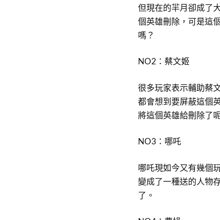
但現在的羋月卻成了
個英雄刪除，可是這
嗎？
NO2：蔡文姬
很多玩家表示輔助蔡
都會想到要屏蔽這個
將這個英雄給刪除了
NO3：哪吒
哪吒現如今又有幾個
變成了一種送的人物
了。