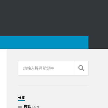
分類
兩性
(42)