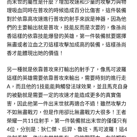
而末世的屬性是什麼？增加攻速和少量的攻擊力與物
理吸血同時在普攻的時候造成百分比傷害，這件裝備
對於依靠高攻速進行普攻的射手來說是神器，因為他
們的主要輸出就是普攻，技能反而是次要的，像孫尚
香這樣的依靠技能爆發的英雄，第一件裝備就要選擇
無盡或者泣血之刃這樣攻擊加成高的裝備，這樣孫尚
香才能體現出她的價值！
另一種就是依靠普攻來打輸出的射手了，像馬可波羅
這樣的英雄需要依靠普攻來輸出，需要時刻的進行走
A，而且他的1技能能夠觸發法球效果，並且馬克自身
的被動就是需要一定的攻速才能造成更多的真實傷
害，因此他第一件出末世就再適合不過！雖然攻擊力
不如無盡戰刃，但是作用卻比無盡戰刃大很多！王者
榮耀一共11位射手，第一件裝備就出末世的僅僅只有
4位，分別是：狄仁傑、后羿、魯班、馬可波羅！這4