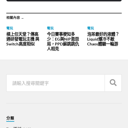
相關內容 →
電玩
電玩
電玩
槓上任天堂？傳高
今日賽事梗知多
泡茶最好的液體？
通研發電玩主機 與
少：EG與NiP恩怨
Liquid爆冷不敵
Switch高度相似
局，PPD蘇跳跳仇
Chaos體驗一輪游
人相見
分類