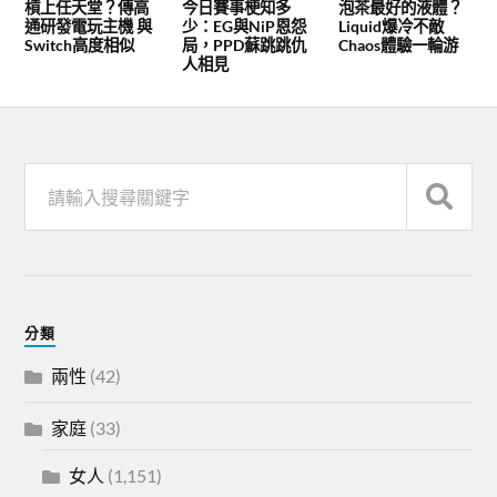
槓上任天堂？傳高
今日賽事梗知多
泡茶最好的液體？
通研發電玩主機 與
少：EG與NiP恩怨
Liquid爆冷不敵
Switch高度相似
局，PPD蘇跳跳仇
Chaos體驗一輪游
人相見
分類
兩性
(42)
家庭
(33)
女人
(1,151)