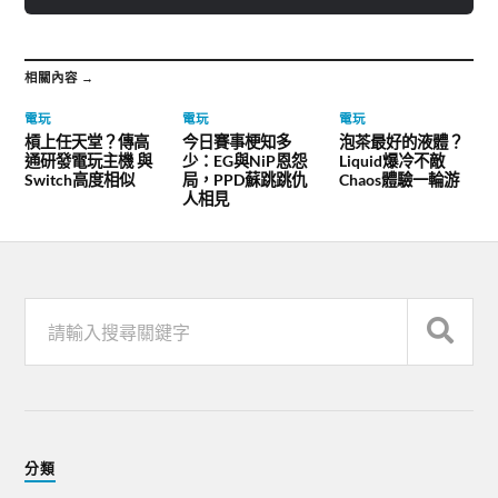
相關內容 →
電玩
電玩
電玩
槓上任天堂？傳高
今日賽事梗知多
泡茶最好的液體？
通研發電玩主機 與
少：EG與NiP恩怨
Liquid爆冷不敵
Switch高度相似
局，PPD蘇跳跳仇
Chaos體驗一輪游
人相見
分類