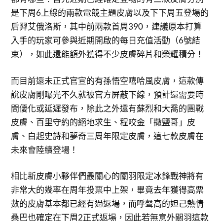
是下周6上線的兩款電競主題皮膚以及下下周五登場的
后羿艾俄洛斯，其中前兩款首周390，建議原本打算
入手的玩家可參與近期開啟的每日充值活動（6號結
束），如此還能額外獲得不少皮膚碎片和榮耀積分！
而目前還未正式官宣的有孫悟空嘻哈風皮膚，這款傳
說皮膚剛曝光不久就被官方屏蔽下線，預計還需要時
間優化或延遲發布，除此之外還有蘇烈和大喬的團戰
皮膚、百里守約的絕地求生、程咬金「撒鹽哥」皮
膚、白起史詩和夢奇三周年限定皮膚，這七款皮膚在
未來會陸續登場！
相比新皮膚小夥伴們最關心的關羽限定冰鋒戰神將有
非常大的幾率在周年投票中上架，畢竟去年獲得高票
數的皮膚基本都已經有過返場，而呼聲高的妲己熱情
桑巴也確定在下周2正式返場，因此若無意外關羽這款