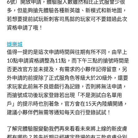
6號）開放申請，體驗服人數雖然相比正式服會少很
多，但能夠搶先體驗各種新英雄、新模式和新地圖，
若想要提前試玩新刺客司馬懿的玩家可不要錯過此次
資格申請了哦！
娛樂城
值得一提的是這次申請時間與往期有所不同，由早上
10點申請資格調整為11點，而下午三點的搶號時間是
否更改官方並未提及，有需求的小夥伴記得留意，另
外申請的前提除了正式服角色等級大於20級外，還要
求玩家此前無不良遊戲行為記錄，否則將無法申請，
而搶號成功後玩家登錄若出現「不是測試白名單用
戶」的提示時也別著急，官方會在15天內陸續開通，
建議小夥伴們無需等通知每天自行登錄試試！
了解完體驗服變動我們再來看看未來將上線的新皮膚
都有哪些？首先近期已經確定登場的有三款皮膚分別