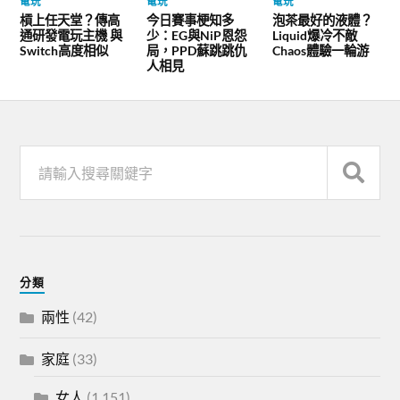
電玩
電玩
電玩
槓上任天堂？傳高
今日賽事梗知多
泡茶最好的液體？
通研發電玩主機 與
少：EG與NiP恩怨
Liquid爆冷不敵
Switch高度相似
局，PPD蘇跳跳仇
Chaos體驗一輪游
人相見
分類
兩性
(42)
家庭
(33)
女人
(1,151)