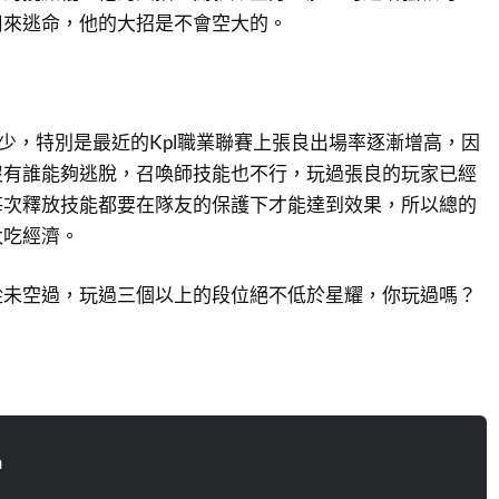
用來逃命，他的大招是不會空大的。
不少，特別是最近的Kpl職業聯賽上張良出場率逐漸增高，因
沒有誰能夠逃脫，召喚師技能也不行，玩過張良的玩家已經
每次釋放技能都要在隊友的保護下才能達到效果，所以總的
太吃經濟。
從未空過，玩過三個以上的段位絕不低於星耀，你玩過嗎？
n