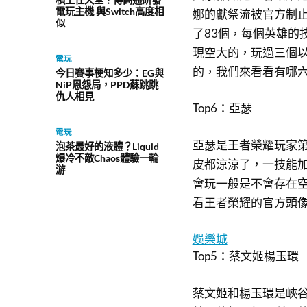
電玩主機 與Switch高度相
娜的獻祭流被官方制
似
了83個，每個英雄的
現空大的，玩過三個
電玩
的，我們來看看有哪
今日賽事梗知多少：EG與
NiP恩怨局，PPD蘇跳跳
仇人相見
Top6：亞瑟
電玩
亞瑟是王者榮耀玩家
泡茶最好的液體？Liquid
爆冷不敵Chaos體驗一輪
皮都涼涼了，一技能
游
會玩一般是不會存在
看王者榮耀的官方頭
娛樂城
Top5：蔡文姬楊玉環
蔡文姬和楊玉環是峽