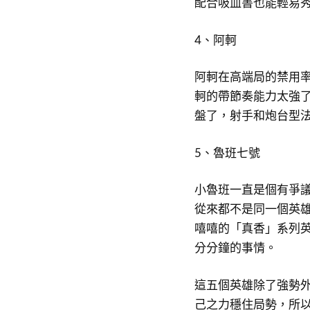
配合吸血書也能輕易
4、阿軻
阿軻在高端局的禁用率
軻的帶節奏能力太強
盤了，射手和炮台型
5、魯班七號
小魯班一直是個有爭議
從來都不是同一個英
嘻嘻的「真香」系列
分分鐘的事情。
這五個英雄除了強勢
己之力穩住局勢，所