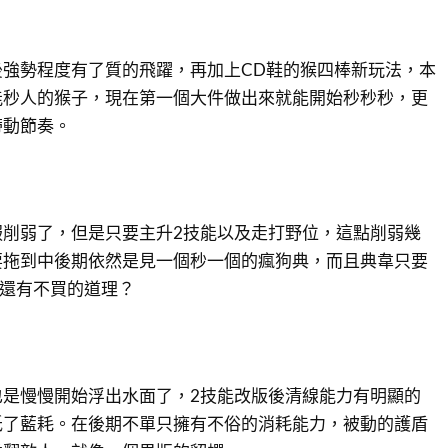
後強勢程度有了質的飛躍，再加上CD鞋的猴四棒新玩法，本
能秒人的猴子，現在第一個大件做出來就能開始秒秒秒，更
帶動節奏。
服削弱了，但是只要主升2技能以及走打野位，這點削弱幾
要拖到中後期依然是見一個秒一個的瘋狗典，而且典韋只要
，還有不買的道理？
也是慢慢開始浮出水面了，2技能改版後清線能力有明顯的
低了藍耗。在後期不單只擁有不俗的消耗能力，被動的護盾