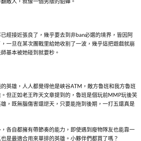
秀翻敵人，就像一個男版的貂蟬。
已經接近張良了，幾乎要去到非ban必選的境界，皆因阿
了，一旦在某次團戰里給她收割了一波，幾乎這把遊戲就崩
法師基本被她碰到就要秒。
的英雄，人人都覺得他是峽谷ATM，敵方魯班和我方魯班
雄。但正如老王昨天文章提到的，魯班是個玩前MMP玩後笑
英雄，既無腦傷害還逆天，只要能拖到後期，一打五還真是
外，各自都擁有帶節奏的能力，即使遇到廢物隊友也能靠一
以也是最適合用來單排的英雄。小夥伴們都買了嗎？