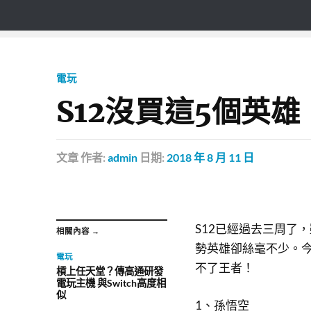
電玩
S12沒買這5個英
文章
作者:
admin
日期:
2018 年 8 月 11 日
S12已經過去三周了
相關內容 →
勢英雄卻絲毫不少。
電玩
不了王者！
槓上任天堂？傳高通研發
電玩主機 與Switch高度相
似
1、孫悟空