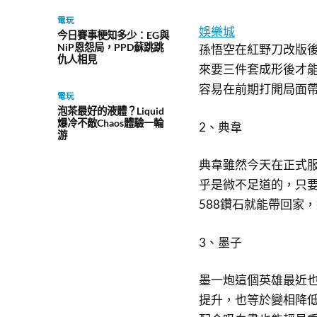
電玩
娛樂城
今日賽事梗知多少：EG與
NiP恩怨局，PPD蘇跳跳
孫悟空在紅野刀改版
仇人相見
來要三件套成形後才
容易在前期打開局面
電玩
泡茶最好的液體？Liquid
爆冷不敵Chaos體驗一輪
2、典韋
游
典韋雖然今天在正式
乎是微不足道的，只
588鑽石就能帶回家
3、墨子
墨一炮這個英雄最近
提升，也等於變相降