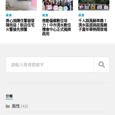
美食
美食
美食
善心捐贈住警器發
推動偏鄉數位培
千人踩風騎車趣！
揮效益！新店住宅
力！中市清水數位
清水區道路踩風親
火警搶先預警
機會中心正式揭牌
子嘉年華熱鬧登場
啟用
分類
兩性
(42)