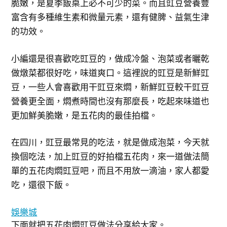
脆嫩，是夏季飯桌上必不可少的菜。而且豇豆營養豐
富含有多種維生素和微量元素，還有健脾、益氣生津
的功效。
小編還是很喜歡吃豇豆的，做成冷盤、泡菜或者曬乾
做燉菜都很好吃，味道爽口。這裡說的豇豆是新鮮豇
豆，一些人會喜歡用干豇豆來燜，新鮮豇豆較干豇豆
營養更全面，燜煮時間也沒有那麼長，吃起來味道也
更加鮮美脆嫩，是五花肉的最佳拍檔。
在四川，豇豆最常見的吃法，就是做成泡菜，今天就
換個吃法，加上豇豆的好拍檔五花肉，來一道做法簡
單的五花肉燜豇豆吧，而且不用放一滴油，家人都愛
吃，還很下飯。
娛樂城
下面就把五花肉燜豇豆做法分享給大家。