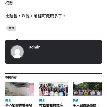
很酷
比麵包，炸雞，薯條可健康多了。
美食
admin
相關內容 →
美食
美食
美食
善心捐贈住警器發
推動偏鄉數位培
千人踩風騎車趣！