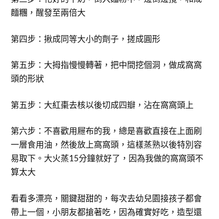
麵糰，醒發至兩倍大
第四步：揪成同等大小的劑子，搓成圓形
第五步：大拇指慢慢轉著，把中間挖個洞，做成窩窩
頭的形狀
第五步：大紅棗去核以後切成四瓣，沾在窩窩頭上
第六步：不喜歡用屜布的我，總是喜歡直接在上面刷
一層食用油，然後放上窩窩頭，這樣蒸熟以後特別容
易取下。大火蒸15分鐘就好了，因為我做的窩窩頭不
算太大
看看多漂亮，關鍵甜甜的，每次去幼兒園接孩子都會
帶上一個，小朋友都搶著吃，因為確實好吃，造型還