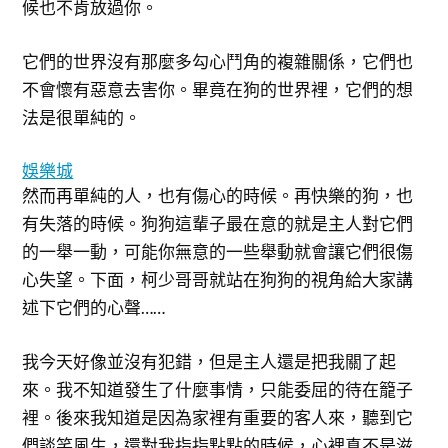
候也不肯放過你。
它們的世界沒有那麼多勾心鬥角的複雜關係，它們也
不會懷有惡意去害你。畢竟在狗的世界裡，它們的想
法是很單純的。
娛樂城
然而再單純的人，也有傷心的時候。再快樂的狗，也
有失落的時候。狗狗這輩子最在意的就是主人對它們
的一舉一動，可能你無意的一些舉動就會讓它們很傷
心失望。下面，柯少哥哥就站在狗狗的視角給大家講
述下它們的心聲……
我今天好像並沒有犯錯，但是主人還是把我關了起
來。我不知道發生了什麼事情，只能委屈的待在籠子
裡。後來我知道是因為家裡有重要的客人來，聽到它
們談笑風生，還對我指指點點的時候，心裡真不是滋