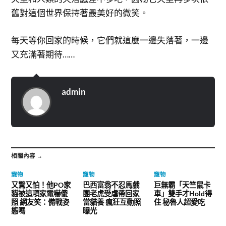
舊對這個世界保持著最美好的微笑。
每天等你回家的時候，它們就這麼一邊失落著，一邊
又充滿著期待……
admin
相關內容 →
寵物
寵物
寵物
又驚又怕！他PO家
巴西富翁不忍馬戲
巨無霸「天竺鼠卡
貓被這項家電嚇傻
團老虎受虐帶回家
車」雙手才Hold得
照 網友笑：備戰姿
當貓養 瘋狂互動照
住 秘魯人超愛吃
態嗎
曝光