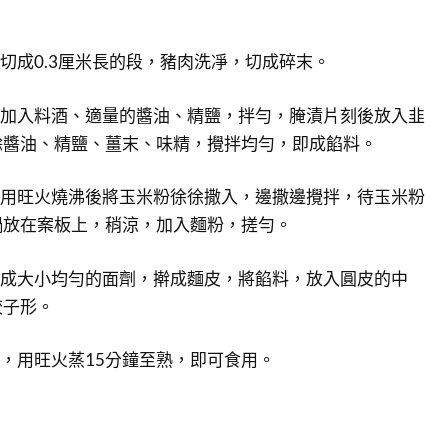
，切成0.3厘米長的段，豬肉洗凈，切成碎末。
，加入料酒、適量的醬油、精鹽，拌勻，腌漬片刻後放入韭
餘醬油、精鹽、薑末、味精，攪拌均勻，即成餡料。
，用旺火燒沸後將玉米粉徐徐撒入，邊撒邊攪拌，待玉米粉
鍋放在案板上，稍涼，加入麵粉，搓勻。
分成大小均勻的面劑，擀成麵皮，將餡料，放入圓皮的中
餃子形。
中，用旺火蒸15分鐘至熟，即可食用。