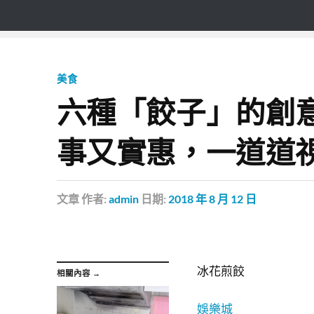
美食
六種「餃子」的創
事又實惠，一道道
文章
作者:
admin
日期:
2018 年 8 月 12 日
冰花煎餃
相關內容 →
娛樂城