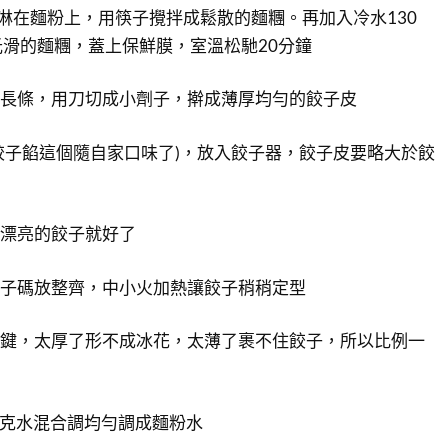
0克淋在麵粉上，用筷子攪拌成鬆散的麵糰。再加入冷水130
滑的麵糰，蓋上保鮮膜，室溫松馳20分鐘
成長條，用刀切成小劑子，擀成薄厚均勻的餃子皮
(餃子餡這個隨自家口味了)，放入餃子器，餃子皮要略大於餃
個漂亮的餃子就好了
餃子碼放整齊，中小火加熱讓餃子稍稍定型
關鍵，太厚了形不成冰花，太薄了裹不住餃子，所以比例一
00克水混合調均勻調成麵粉水