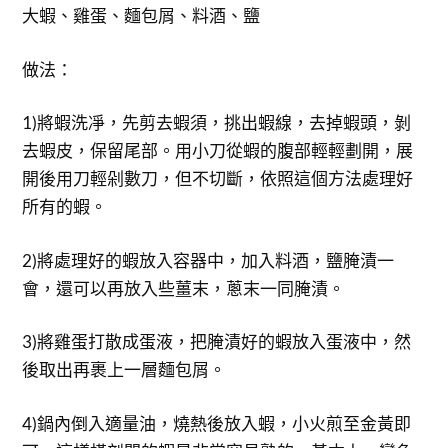
大蝦、雞蛋、麵包屑、料酒、鹽
做法：
1)將蝦洗凈，先剪去蝦須，挑出蝦線，去掉蝦頭，剝
去蝦皮，保留尾部。用小刀從蝦的腹部輕輕劃開，展
開後用刀輕剁數刀，但不切斷，依照這個方法處理好
所有的蝦。
2)將處理好的蝦放入容器中，加入料酒，鹽腌漬一
會，還可以再放入些薑末，蔥末一同腌漬。
3)將雞蛋打散成蛋液，把腌漬好的蝦放入蛋液中，然
後取出再裹上一層麵包屑。
4)鍋內倒入適量油，燒熱後放入蝦，小火煎至金黃即