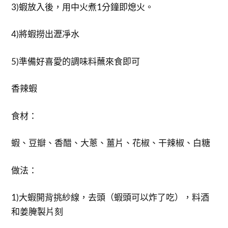
3)蝦放入後，用中火煮1分鐘即熄火。
4)將蝦撈出瀝凈水
5)準備好喜愛的調味料蘸來食即可
香辣蝦
食材：
蝦、豆瓣、香醋、大蔥、薑片、花椒、干辣椒、白糖
做法：
1)大蝦開背挑紗線，去頭（蝦頭可以炸了吃），料酒
和姜腌製片刻