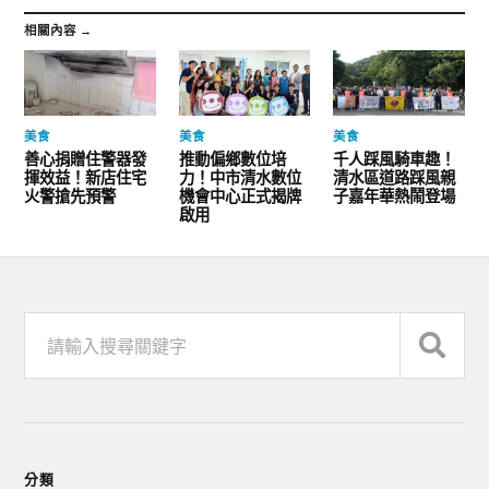
相關內容 →
美食
美食
美食
善心捐贈住警器發
推動偏鄉數位培
千人踩風騎車趣！
揮效益！新店住宅
力！中市清水數位
清水區道路踩風親
火警搶先預警
機會中心正式揭牌
子嘉年華熱鬧登場
啟用
分類