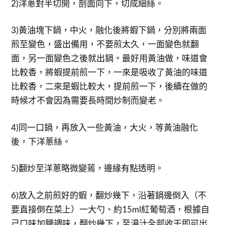
2)洋蔥對半切開，剖面向下，切成細絲。
3)黃油塊下鍋，中火，融化後將蝦下鍋，分別將兩面
煎至變色，盛出備用，不要煎太久，一面變色就翻
面，另一面變色之後就出鍋。最好用黃油做，味道會
比較香，將蝦提前煎一下，一來是吸收了黃油的味道
比較香，二來是蝦比較大，提前煎一下，後續在做的
時候才不會因為需要長時間炒制而變老。
4)同一口鍋，再放入一些黃油，大火，等黃油融化
後，下洋蔥絲。
5)翻炒至洋蔥略微變蔫，邊緣有點透明。
6)放入之前煎好的蝦，翻炒幾下，沿著鍋邊倒入（不
要直接倒在菜上）一大勺、約15ml紅葡萄酒，根據自
己口味加鹽調味，翻炒幾下，至湯汁全部收干即可出