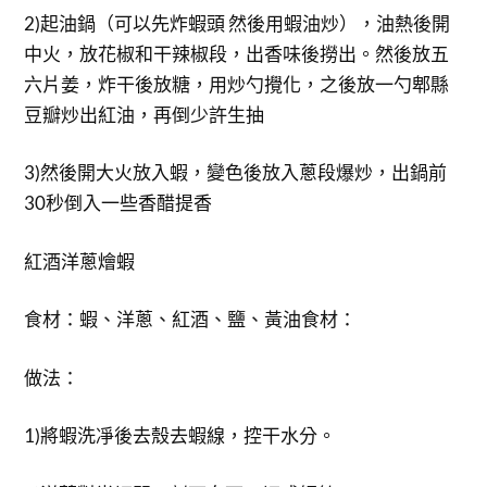
2)起油鍋（可以先炸蝦頭 然後用蝦油炒），油熱後開
中火，放花椒和干辣椒段，出香味後撈出。然後放五
六片姜，炸干後放糖，用炒勺攪化，之後放一勺郫縣
豆瓣炒出紅油，再倒少許生抽
3)然後開大火放入蝦，變色後放入蔥段爆炒，出鍋前
30秒倒入一些香醋提香
紅酒洋蔥燴蝦
食材：蝦、洋蔥、紅酒、鹽、黃油食材：
做法：
1)將蝦洗凈後去殼去蝦線，控干水分。