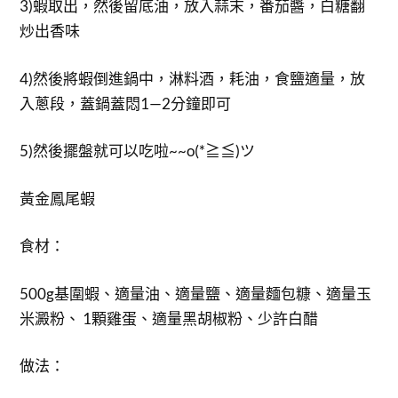
3)蝦取出，然後留底油，放入蒜末，番茄醬，白糖翻
炒出香味
4)然後將蝦倒進鍋中，淋料酒，耗油，食鹽適量，放
入蔥段，蓋鍋蓋悶1—2分鐘即可
5)然後擺盤就可以吃啦~~o(*≧≦)ツ
黃金鳳尾蝦
食材：
500g基圍蝦、適量油、適量鹽、適量麵包糠、適量玉
米澱粉、 1顆雞蛋、適量黑胡椒粉、少許白醋
做法：