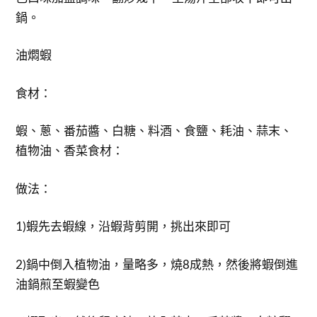
鍋。
油燜蝦
食材：
蝦、蔥、番茄醬、白糖、料酒、食鹽、耗油、蒜末、
植物油、香菜食材：
做法：
1)蝦先去蝦線，沿蝦背剪開，挑出來即可
2)鍋中倒入植物油，量略多，燒8成熱，然後將蝦倒進
油鍋煎至蝦變色