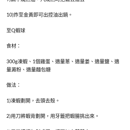
10)炸至金黃即可出控油出鍋。
至Q蝦球
食材：
300g凍蝦、1個雞蛋、適量蔥、適量姜、適量鹽、適
量澱粉、適量麵包糠
做法：
1)凍蝦劃開，去頭去殼。
2)用刀將蝦背劃開，用牙籤把蝦腸挑出來。