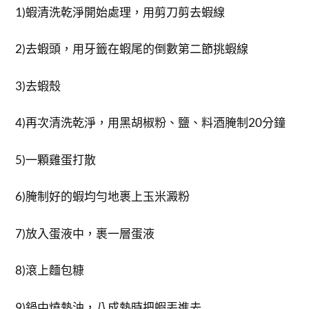
1)蝦清洗乾淨開始處理，用剪刀剪去蝦線
2)去蝦頭，用牙籤在蝦尾的倒數第二節挑蝦線
3)去蝦殼
4)再次清洗乾淨，用黑胡椒粉、鹽、料酒腌制20分鐘
5)一顆雞蛋打散
6)腌制好的蝦均勻地裹上玉米澱粉
7)放入蛋液中，裹一層蛋液
8)滾上麵包糠
9)鍋中燒熱油，八成熱時把蝦丟進去