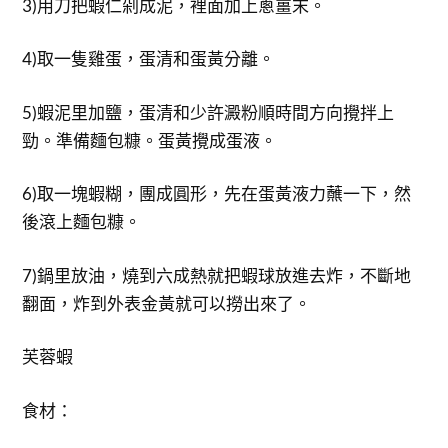
3)用刀把蝦仁剁成泥，裡面加上蔥薑末。
4)取一隻雞蛋，蛋清和蛋黃分離。
5)蝦泥里加鹽，蛋清和少許澱粉順時間方向攪拌上
勁。準備麵包糠。蛋黃攪成蛋液。
6)取一塊蝦糊，團成圓形，先在蛋黃液力蘸一下，然
後滾上麵包糠。
7)鍋里放油，燒到六成熱就把蝦球放進去炸，不斷地
翻面，炸到外表金黃就可以撈出來了。
芙蓉蝦
食材：