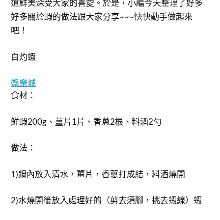
道鮮美深受大家的喜愛。於是，小編今天整理了好多
好多關於蝦的做法跟大家分享~~~快快動手做起來
吧！
白灼蝦
娛樂城
食材：
鮮蝦200g、薑片1片、香蔥2根、料酒2勺
做法：
1)鍋內放入清水，薑片，香蔥打成結，料酒燒開
2)水燒開後放入處理好的（剪去須腳，挑去蝦線）蝦