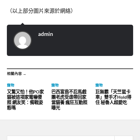
（以上部分圖片來源於網絡）
admin
相關內容 →
寵物
寵物
寵物
又驚又怕！他PO家
巴西富翁不忍馬戲
巨無霸「天竺鼠卡
貓被這項家電嚇傻
團老虎受虐帶回家
車」雙手才Hold得
照 網友笑：備戰姿
當貓養 瘋狂互動照
住 秘魯人超愛吃
態嗎
曝光