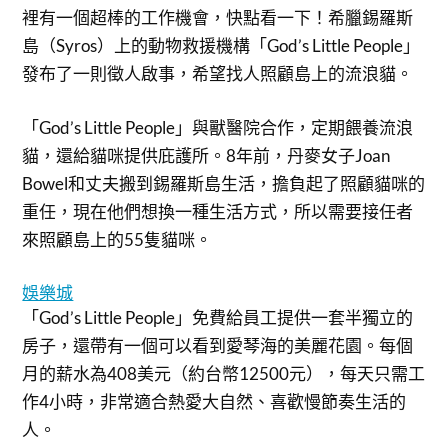
裡有一個超棒的工作機會，快點看一下！希臘錫羅斯
島（Syros）上的動物救援機構「God’s Little People」
發布了一則徵人啟事，希望找人照顧島上的流浪貓。
「God’s Little People」與獸醫院合作，定期餵養流浪
貓，還給貓咪提供庇護所。8年前，丹麥女子Joan
Bowel和丈夫搬到錫羅斯島生活，擔負起了照顧貓咪的
重任，現在他們想換一種生活方式，所以需要接任者
來照顧島上的55隻貓咪。
娛樂城
「God’s Little People」免費給員工提供一套半獨立的
房子，還帶有一個可以看到愛琴海的美麗花園。每個
月的薪水為408美元（約台幣12500元），每天只需工
作4小時，非常適合熱愛大自然、喜歡慢節奏生活的
人。