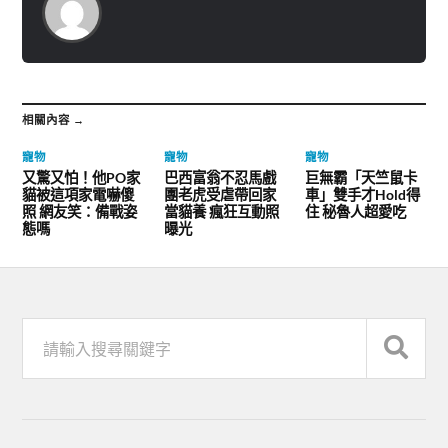
相關內容 →
寵物
寵物
寵物
又驚又怕！他PO家
巴西富翁不忍馬戲
巨無霸「天竺鼠卡
貓被這項家電嚇傻
團老虎受虐帶回家
車」雙手才Hold得
照 網友笑：備戰姿
當貓養 瘋狂互動照
住 秘魯人超愛吃
態嗎
曝光