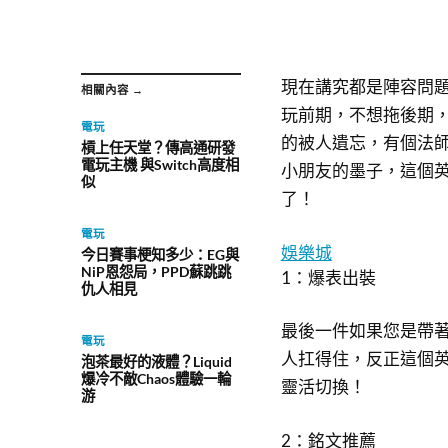
現在講究都是陣容問
相關內容 →
玩前期，不想拖後期，
電玩
的被人遺忘，有個法
槓上任天堂？傳高通研發
電玩主機 與Switch高度相
小朋友的墨子，這個
似
了！
電玩
娛樂城
今日賽事梗知多少：EG與
NiP恩怨局，PPD蘇跳跳
1：爆表出裝
仇人相見
最後一件如果您是帶
電玩
人扛得住，反正這個
泡茶最好的液體？Liquid
爆冷不敵Chaos體驗一輪
靈活切換！
游
2：銘文推薦