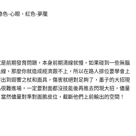
綠色-心眼、紅色-夢魘
就是前期發育問題，本身前期清線就慢，如果碰到一些無腦
兵線，那麼你就造成經濟跟不上，所以在路人排位要學會上
要出到迴響之杖和面具，傷害就絕對足夠了，墨子的大招現
為很難進場，一定要對面都沒技能後再進去閃現大招，儘量
，當然儘量對準對面脆皮位，截斷他們上前輸出的空間！