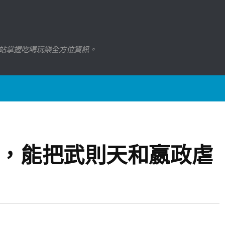
站掌握吃喝玩樂全方位資訊。
8，能把武則天和嬴政虐