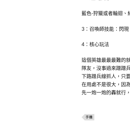
藍色-狩獵或者輪迴、
3：召喚師技能：閃現
4：核心玩法
這個英雄最最最難的
隊友，沒事過來蹭蹭
下路蹭兵線抓人，只
在用處不是很大，因
先一炮一炮的轟就行
手機