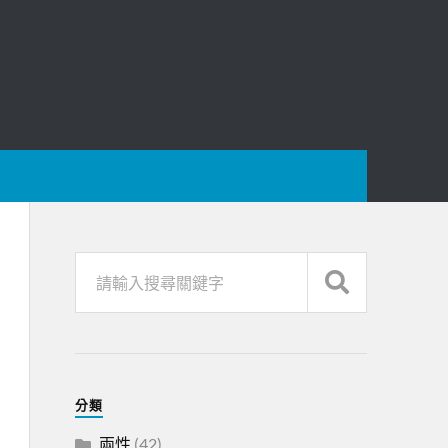
分類
兩性
(42)