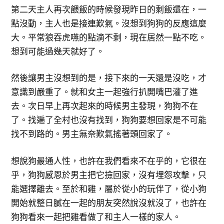
第二天主人再次餵飯的時候發現昨日的剩飯還在，一
點沒動，主人也是接連歎氣。沒想到狗狗的反應這麼
大。平常狼吞虎嚥的點滴不剩，現在居然一點不吃。
想到可能過幾天就好了。
然後讓男主沒想到的是，接下來的一天還是沒吃，才
意識到嚴重了。就和女主一起強行扒開嘴巴灌了進
去。次日早上再次起來的時候男主發現，狗狗不在
了。找遍了全村也沒有找到，狗狗要想回家是不可能
找不到路的。男主無奈歎氣搖著頭回家了。
想說狗最通人性，也許在我們看來不在乎的，它很在
乎，狗狗感恩於男主把它撿回家，沒有埋怨攻擊，只
能選擇離去。至於和雞，屬於從小的玩伴了，從小狗
開始就整日膩在一起的朋友突然說沒就沒了，也許在
狗狗看來一起把雞看做了和主人一樣的家人。