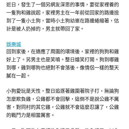
近日，發生了一個另網友深思的事情，要從家裡養的
一隻狗和雞說起，家裡男主在一年前從回家的路邊撿
到了一隻小土狗，當時小土狗幼崽在路邊蜷縮著，估
計是被人扔掉的，男主就帶回了家。
娛樂城
回到家後，在適應了周圍的環境後，家裡的狗狗和雞
好上了。另男主也是笑噴。整日嬉笑打鬧。狗到哪雞
到哪，雞到哪狗也絕對不會落後。像情侶一樣的整天
膩在一起。
小狗愛玩是天性，整日追逐著雞圍著院子打，無論狗
怎麼欺負雞，公雞都不會回擊，這倒不是說公雞不厲
害，對同村的其它雞，公雞就不會這麼忍讓了，公雞
的戰鬥力是相當厲害。