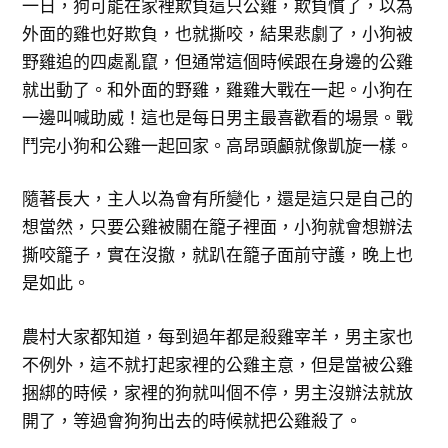
一日，狗可能在家裡欺負這只公雞，欺負慣了，以為
外面的雞也好欺負，也就撕咬，結果悲劇了，小狗被
野雞追的四處亂竄，但通常這個時候跟在身邊的公雞
就出動了。和外面的野雞，雞雞大戰在一起。小狗在
一邊叫喊助威！這也是每日男主最喜歡看的場景。戰
鬥完小狗和公雞一起回家。高昂頭顱就像凱旋一樣。
隨著長大，主人以為會有所變化，還是這只是自己的
想當然，只要公雞被關在籠子裡面，小狗就會想辦法
撕咬籠子，實在沒撤，就趴在籠子面前守護，晚上也
是如此。
農村大家都知道，每到過年都是殺雞宰羊，男主家也
不例外，這不就打起家裡的公雞主意，但是當被公雞
捆綁的時候，家裡的狗就叫個不停，男主沒辦法就放
開了，等過會狗狗出去的時候就把公雞殺了。