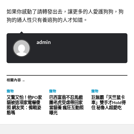
如果你感動了請轉發出去，讓更多的人愛護狗狗，狗
狗的通人性只有養過狗的人才知道。
admin
相關內容 →
寵物
寵物
寵物
又驚又怕！他PO家
巴西富翁不忍馬戲
巨無霸「天竺鼠卡
貓被這項家電嚇傻
團老虎受虐帶回家
車」雙手才Hold得
照 網友笑：備戰姿
當貓養 瘋狂互動照
住 秘魯人超愛吃
態嗎
曝光