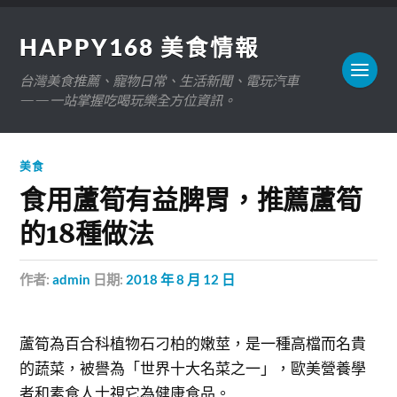
HAPPY168 美食情報
台灣美食推薦、寵物日常、生活新聞、電玩汽車
——一站掌握吃喝玩樂全方位資訊。
美食
食用蘆筍有益脾胃，推薦蘆筍
的18種做法
作者:
admin
日期:
2018 年 8 月 12 日
蘆筍為百合科植物石刁柏的嫩莖，是一種高檔而名貴
的蔬菜，被譽為「世界十大名菜之一」，歐美營養學
者和素食人士視它為健康食品。