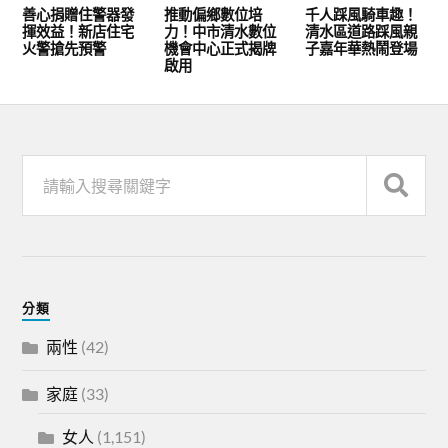
善心捐贈住警器發
推動偏鄉數位培
千人踩風騎車趣！
揮效益！新店住宅
力！中市清水數位
清水區道路踩風親
火警搶先預警
機會中心正式揭牌
子嘉年華熱鬧登場
啟用
分類
兩性
(42)
家庭
(33)
女人
(1,151)