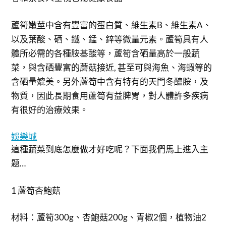
蘆筍嫩莖中含有豐富的蛋白質、維生素B、維生素A、
以及葉酸、硒、鐵、錳、鋅等微量元素。蘆筍具有人
體所必需的各種胺基酸等，蘆筍含硒量高於一般蔬
菜，與含硒豐富的蘑菇接近, 甚至可與海魚、海蝦等的
含硒量媲美。另外蘆筍中含有特有的天門冬醯胺，及
物質，因此長期食用蘆筍有益脾胃，對人體許多疾病
有很好的治療效果。
娛樂城
這種蔬菜到底怎麼做才好吃呢？下面我們馬上進入主
題…
1 蘆筍杏鮑菇
材料：蘆筍300g、杏鮑菇200g、青椒2個，植物油2