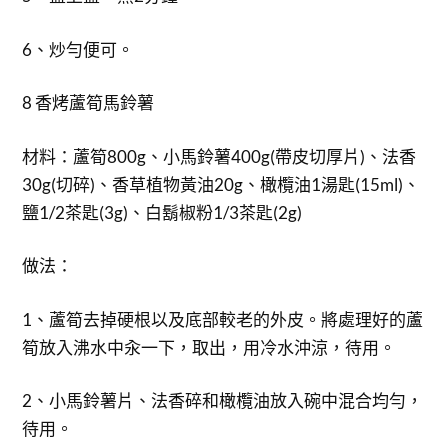
6、炒勻便可。
8 香烤蘆筍馬鈴薯
材料：蘆筍800g、小馬鈴薯400g(帶皮切厚片)、法香
30g(切碎)、香草植物黃油20g、橄欖油1湯匙(15ml)、
鹽1/2茶匙(3g)、白鬍椒粉1/3茶匙(2g)
做法：
1、蘆筍去掉硬根以及底部較老的外皮。將處理好的蘆
筍放入沸水中汆一下，取出，用冷水沖涼，待用。
2、小馬鈴薯片、法香碎和橄欖油放入碗中混合均勻，
待用。