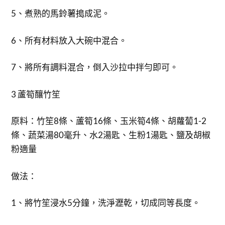
5、煮熟的馬鈴薯搗成泥。
6、所有材料放入大碗中混合。
7、將所有調料混合，倒入沙拉中拌勻即可。
3 蘆筍釀竹笙
原料：竹笙8條、蘆筍16條、玉米筍4條、胡蘿蔔1-2
條、蔬菜湯80毫升、水2湯匙、生粉1湯匙、鹽及胡椒
粉適量
做法：
1、將竹笙浸水5分鐘，洗淨瀝乾，切成同等長度。