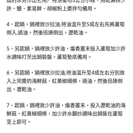
菇的水另作出它用）待涼後切3公分小段，用乾澱粉少
許、鹽、素易鮮、胡椒粉上漿拌勻備用。
4、起鍋，鍋裡放沙拉油,待油溫升至5成左右先將蘆筍
倒入,過油，然後迅速倒出，瀝乾油。
5、另起鍋，鍋裡放少許油，煸香薑末投入蘆筍加少許
水調味打芡出鍋裝盤，蘆筍墊底備用。
6、另起鍋，鍋裡放沙拉油,待油溫升至4成左右分別放
入上完漿的海鮮菇、紅黃椒細條，過油，然後迅速倒
出，瀝乾油。
7、起鍋，鍋裡放少許油，煸香薑末，投入瀝乾油的海
鮮菇、紅黃椒細條，加少許水翻炒調味出鍋裝在蘆筍
至上即可。