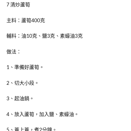
7 清炒蘆筍
主料：蘆筍400克
輔料：油10克、鹽3克、素蠔油3克
做法：
1、準備好蘆筍。
2、切大小段。
3、起油鍋。
4、放入蘆筍，加入鹽、素蠔油。
5、蓋上蓋，煮2分鐘。