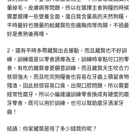
量掉毛，皮膚病等問題，所以在選擇主食狗糧的時候
需要選擇一些營養全面，蛋白質含量高的天然狗糧，
平時最好也適量的給藏獒吃些雞胸肉等肉類，不過最
好是煮熟後再喂。
2、還有平時多帶藏獒出去運動，而且藏獒也不好訓
練，訓練還是以零食誘導為主，訓練時拿點可口的零
食，有吃的藏獒會更願意訓練，而且藏獒天生咬合力
就很強大，而且吃完狗糧後也容易在牙齒上積留食物
殘渣，因此就很容易口臭，出現口腔問題，所以需要
經常性磨牙，所以小編建議訓練零食換成有硬度的磨
牙零食，既可以用於訓練，也可以幫助磨牙清潔牙
齒！
結語：你家藏獒是用了多少錢買的呢？