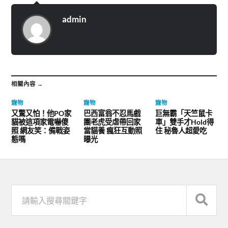
admin
相關內容 →
寵物
寵物
寵物
又驚又怕！他PO家
巴西富翁不忍馬戲
巨無霸「天竺鼠卡
貓被這項家電嚇傻
團老虎受虐帶回家
車」雙手才Hold得
照 網友笑：備戰姿
當貓養 瘋狂互動照
住 秘魯人超愛吃
態嗎
曝光