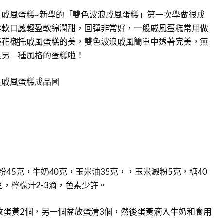
浪戚風蛋糕~新學的「雙色波浪戚風蛋糕」第一次學做很成
鬆軟口感輕盈軟綿潤甜，回彈非常好，一般戚風蛋糕常用做
裱花襯托戚風蛋糕的美，雙色波浪戚風簡單中透著完美，無
浪另一種風格的蛋糕啦！
浪戚風蛋糕成品圖
45克，牛奶40克，玉米油35克，，玉米澱粉5克，糖40
克，檸檬汁2-3滴，色素少許。
放蛋黃2個，另一個盆放蛋清3個，然後蛋黃滴入牛奶和食用