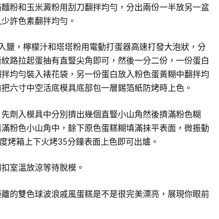
筋麵粉和玉米澱粉用刮刀翻拌均勻，分出兩份一半放另一盆
入少許色素翻拌均勻。
放入鹽，檸檬汁和塔塔粉用電動打蛋器高速打發大泡狀，分
晰紋路拉起蛋抽有直豎尖角即可，然後一分二份，一份蛋白
翻拌均勻裝入裱花袋，另一份蛋白放入粉色蛋黃糊中翻拌均
前把六寸中空活底模具底部包一層錫箔紙防烤時上色。
，先劑入模具中分別擠出幾個直豎小山角然後擠滿粉色糊
填滿粉色小山角中，餘下原色蛋糕糊填滿抹平表面，微振動
0度烤箱上下火烤35分鐘表面上色即可出爐。
倒扣室溫放涼等待脫模。
距離的雙色球波浪戚風蛋糕是不是很完美漂亮，展現你眼前