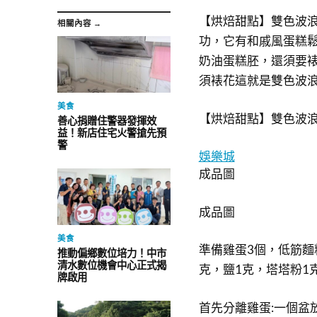
【烘焙甜點】雙色波
相關內容 →
功，它有和戚風蛋糕
奶油蛋糕胚，還須要
須裱花這就是雙色波
美食
【烘焙甜點】雙色波
善心捐贈住警器發揮效
益！新店住宅火警搶先預
警
娛樂城
成品圖
成品圖
美食
準備雞蛋3個，低筋麵粉
推動偏鄉數位培力！中市
清水數位機會中心正式揭
克，鹽1克，塔塔粉1
牌啟用
首先分離雞蛋:一個盆