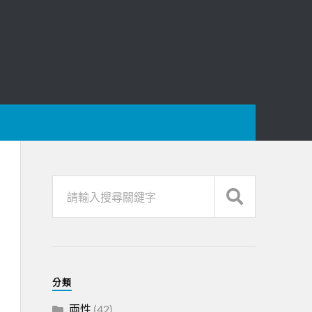
分類
兩性
(42)