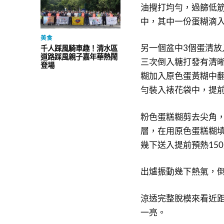
油攪打均勻，過篩低
中，其中一份蛋糊滴
美食
另一個盆中3個蛋清
千人踩風騎車趣！清水區
道路踩風親子嘉年華熱鬧
三次倒入糖打發有清
登場
糊加入原色蛋黃糊中
勻裝入裱花袋中，提
粉色蛋糕糊剪去尖角
層，在用原色蛋糕糊
幾下送入提前預熱15
出爐振動幾下熱氣，
涼透完整脫模來看近
一亮。