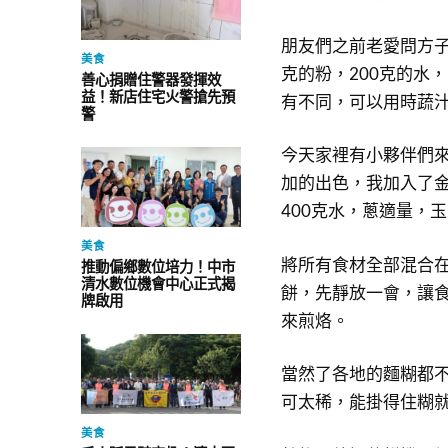
朋友們之前老愛問方子
美食
克的粉，200克的水
善心捐贈住警器發揮效
益！新店住宅火警搶先預
有不同，可以用時蔬
警
今天家裡有小夥伴們
加的出色，我加入了金
400克水，蔥適量，
美食
將所有食材全部混合
推動偏鄉數位培力！中市
清水數位機會中心正式揭
餅，先靜放一會，讓
牌啟用
來煎烙。
當然了各地的麵糊都
可太稀，能掛得住糊
美食