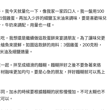
，我今天就量化一下，像我家一家四口人，我一盤用100
，1個雞蛋，再加入少許的細鹽玉米油來調味，要是喜歡味兒
汁，牛奶來調配，用量也一樣。
來吃，我想還是繼續做這款蛋餅來宴請朋友，為了讓味兒更
槍魚來提鮮。如圖這款餅的用料：3個雞蛋，200克粉，
玉米油及細鹽適量。
在一起。拌至成細滑的麵糊。麵糊拌好之後不要急著來烙
食材融味更加均勻。要是心急的朋友，拌好麵糊就可以馬上
不同，加水的時候要根據麵糊的狀態慢慢加。不可太糊也不
就可以。