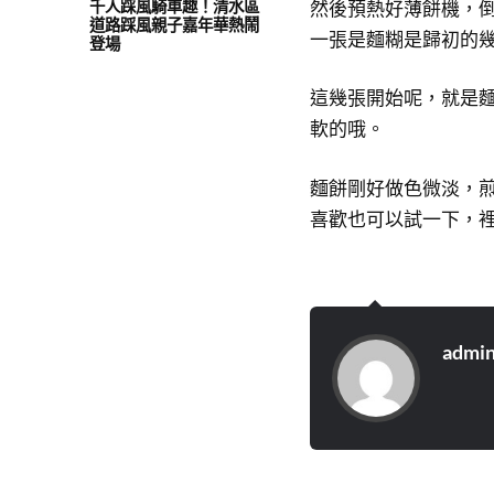
然後預熱好薄餅機，
千人踩風騎車趣！清水區
道路踩風親子嘉年華熱鬧
一張是麵糊是歸初的
登場
這幾張開始呢，就是
軟的哦。
麵餅剛好做色微淡，
喜歡也可以試一下，
admi