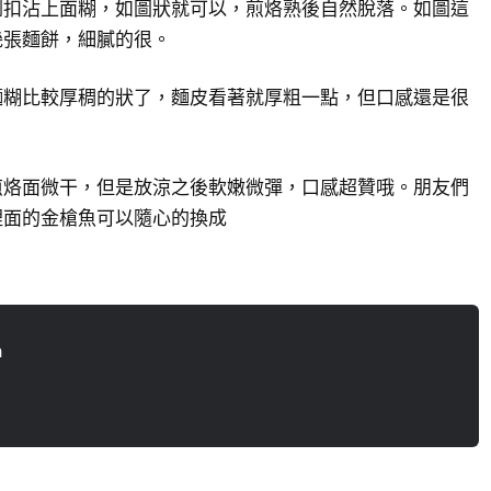
倒扣沾上面糊，如圖狀就可以，煎烙熟後自然脫落。如圖這
幾張麵餅，細膩的很。
麵糊比較厚稠的狀了，麵皮看著就厚粗一點，但口感還是很
煎烙面微干，但是放涼之後軟嫩微彈，口感超贊哦。朋友們
裡面的金槍魚可以隨心的換成
n