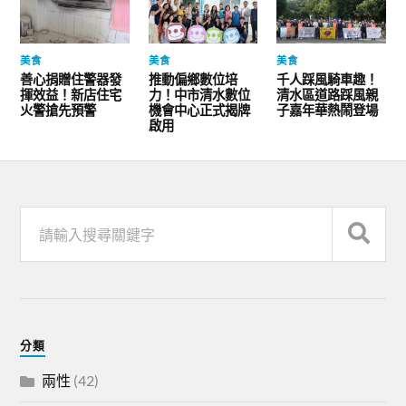
美食
美食
美食
善心捐贈住警器發
推動偏鄉數位培
千人踩風騎車趣！
揮效益！新店住宅
力！中市清水數位
清水區道路踩風親
火警搶先預警
機會中心正式揭牌
子嘉年華熱鬧登場
啟用
分類
兩性
(42)