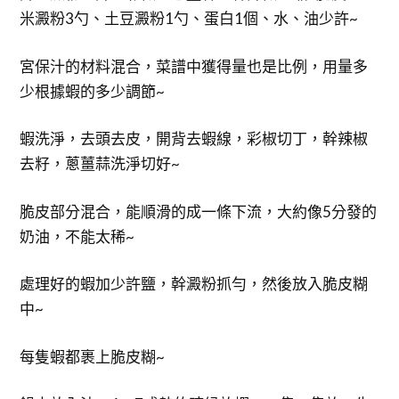
米澱粉3勺、土豆澱粉1勺、蛋白1個、水、油少許~
宮保汁的材料混合，菜譜中獲得量也是比例，用量多
少根據蝦的多少調節~
蝦洗淨，去頭去皮，開背去蝦線，彩椒切丁，幹辣椒
去籽，蔥薑蒜洗淨切好~
脆皮部分混合，能順滑的成一條下流，大約像5分發的
奶油，不能太稀~
處理好的蝦加少許鹽，幹澱粉抓勻，然後放入脆皮糊
中~
每隻蝦都裹上脆皮糊~