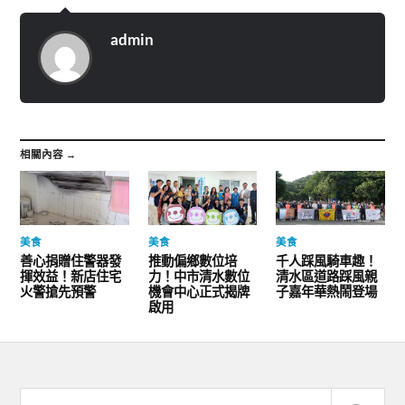
admin
相關內容 →
美食
美食
美食
善心捐贈住警器發
推動偏鄉數位培
千人踩風騎車趣！
揮效益！新店住宅
力！中市清水數位
清水區道路踩風親
火警搶先預警
機會中心正式揭牌
子嘉年華熱鬧登場
啟用