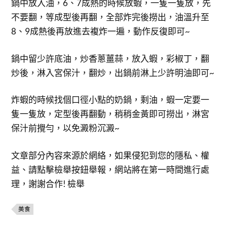
鍋中放入油，6、7成熱的時候放蝦，一隻一隻放，先
不要翻，等成型後再翻，全部炸完後撈出，油溫升至
8、9成熱後再放進去複炸一遍，動作反復即可~
鍋中留少許底油，炒香蔥薑蒜，放入蝦，彩椒丁，翻
炒後，淋入宮保汁，翻炒，出鍋前淋上少許明油即可~
炸蝦的時候找個口徑小點的奶鍋，剩油，蝦一定要一
隻一隻放，定型後再翻動，稍稍金黃即可撈出，淋宮
保汁前攪勻，以免澱粉沉澱~
文章部分內容來源於網絡，如果侵犯到您的隱私、權
益、請點擊檢舉按鈕舉報，網站將在第一時間進行處
理，謝謝合作! 檢舉
美食