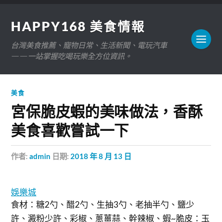
HAPPY168 美食情報
台灣美食推薦、寵物日常、生活新聞、電玩汽車
——一站掌握吃喝玩樂全方位資訊。
美食
宮保脆皮蝦的美味做法，香酥
美食喜歡嘗試一下
作者:
admin
日期:
2018 年 8 月 13 日
娛樂城
食材：糖2勺、醋2勺、生抽3勺、老抽半勺、鹽少
許、澱粉少許、彩椒、蔥薑蒜、幹辣椒、蝦~脆皮：玉