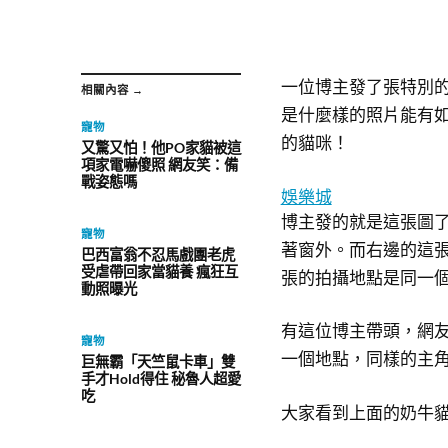
一位博主發了張特別
相關內容 →
是什麼樣的照片能有
寵物
的貓咪！
又驚又怕！他PO家貓被這
項家電嚇傻照 網友笑：備
戰姿態嗎
娛樂城
博主發的就是這張圖
寵物
著窗外。而右邊的這
巴西富翁不忍馬戲團老虎
受虐帶回家當貓養 瘋狂互
張的拍攝地點是同一
動照曝光
有這位博主帶頭，網
寵物
一個地點，同樣的主
巨無霸「天竺鼠卡車」雙
手才Hold得住 秘魯人超愛
吃
大家看到上面的奶牛