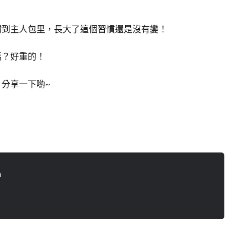
鑽到主人包里，長大了這個習慣還是沒有變！
嗎？好重的！
分享一下喲~
n