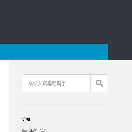
分類
兩性
(42)