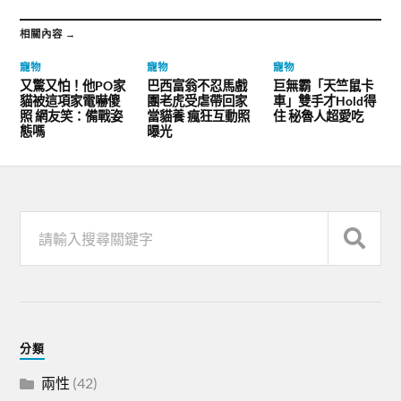
相關內容 →
寵物
寵物
寵物
又驚又怕！他PO家
巴西富翁不忍馬戲
巨無霸「天竺鼠卡
貓被這項家電嚇傻
團老虎受虐帶回家
車」雙手才Hold得
照 網友笑：備戰姿
當貓養 瘋狂互動照
住 秘魯人超愛吃
態嗎
曝光
分類
兩性
(42)