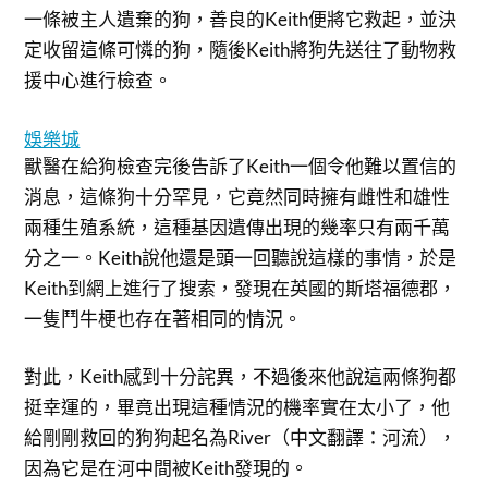
一條被主人遺棄的狗，善良的Keith便將它救起，並決
定收留這條可憐的狗，隨後Keith將狗先送往了動物救
援中心進行檢查。
娛樂城
獸醫在給狗檢查完後告訴了Keith一個令他難以置信的
消息，這條狗十分罕見，它竟然同時擁有雌性和雄性
兩種生殖系統，這種基因遺傳出現的幾率只有兩千萬
分之一。Keith說他還是頭一回聽說這樣的事情，於是
Keith到網上進行了搜索，發現在英國的斯塔福德郡，
一隻鬥牛梗也存在著相同的情況。
對此，Keith感到十分詫異，不過後來他說這兩條狗都
挺幸運的，畢竟出現這種情況的機率實在太小了，他
給剛剛救回的狗狗起名為River（中文翻譯：河流），
因為它是在河中間被Keith發現的。