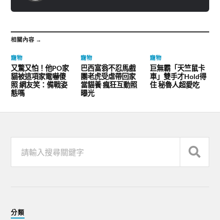
相關內容 →
寵物
寵物
寵物
又驚又怕！他PO家
巴西富翁不忍馬戲
巨無霸「天竺鼠卡
貓被這項家電嚇傻
團老虎受虐帶回家
車」雙手才Hold得
照 網友笑：備戰姿
當貓養 瘋狂互動照
住 秘魯人超愛吃
態嗎
曝光
分類