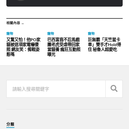
相關內容 →
寵物
寵物
寵物
又驚又怕！他PO家
巴西富翁不忍馬戲
巨無霸「天竺鼠卡
貓被這項家電嚇傻
團老虎受虐帶回家
車」雙手才Hold得
照 網友笑：備戰姿
當貓養 瘋狂互動照
住 秘魯人超愛吃
態嗎
曝光
分類