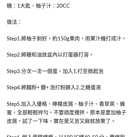
糖：1大匙、柚子汁：20CC
做法：
Step1.將柚子剝好，約150g果肉，用果汁機打成汁。
Step2.將糖和油放盆內以打蛋器打溶。
Step3.分次一次一個蛋，加入1.打至微起泡
Step4.將麵粉+ 鹽+ 泡打粉篩入2.之糖蛋液
Step5.加入入優格、檸檬皮屑、柚子汁、香草莢、蜂
蜜，全部輕輕拌勻，不要過度攪拌。原本是要加柚子
皮屑，試了一下味，實在是又苦又麻就放棄了。