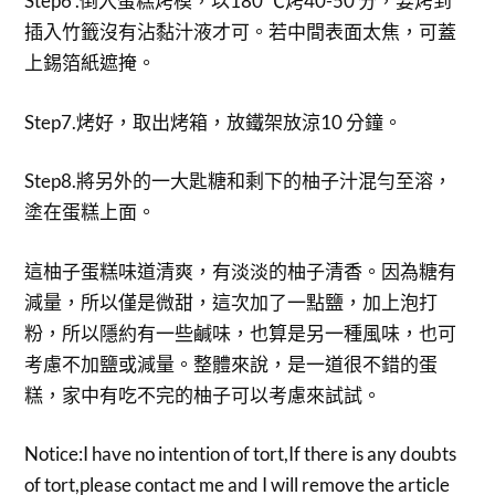
Step6 .倒入蛋糕烤模，以180 ℃烤40-50 分，要烤到
插入竹籤沒有沾黏汁液才可。若中間表面太焦，可蓋
上錫箔紙遮掩。
Step7.烤好，取出烤箱，放鐵架放涼10 分鐘。
Step8.將另外的一大匙糖和剩下的柚子汁混勻至溶，
塗在蛋糕上面。
這柚子蛋糕味道清爽，有淡淡的柚子清香。因為糖有
減量，所以僅是微甜，這次加了一點鹽，加上泡打
粉，所以隱約有一些鹹味，也算是另一種風味，也可
考慮不加鹽或減量。整體來說，是一道很不錯的蛋
糕，家中有吃不完的柚子可以考慮來試試。
Notice:I have no intention of tort,If there is any doubts
of tort,please contact me and I will remove the article