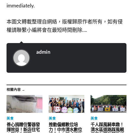
immediately.
本圖文轉載整理自網絡，版權歸原作者所有，如有侵
權請聯繫小編將會在最短時間刪除….
admin
相關內容 →
美食
美食
美食
善心捐贈住警器發
推動偏鄉數位培
千人踩風騎車趣！
揮效益！新店住宅
力！中市清水數位
清水區道路踩風親