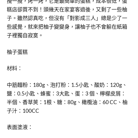
攪一攪，烤一烤，它是最簡單的蛋糕，成本很低，蛋
糕店卻買不到！頭幾天在家宴客過後，又剩了一些柚
子。雖然認真吃，但沒有「對影成三人」總是少了一
些感覺，就來把柚子變變身，讓柚子也不會躲在紙箱
子裡獨自寂寞。
柚子蛋糕
材料：
中筋麵粉：180g、泡打粉：1.5小匙、酸奶：120g、
鹽：0.5小匙、蜂蜜：3大匙、蛋：3 個、檸檬皮屑：
半個、香草莢：1根、糖：80g、橄欖油：60 CC、柚
子汁：100CC
表面塗液：