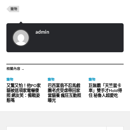
寵物
admin
相關內容 →
寵物
寵物
寵物
又驚又怕！他PO家
巴西富翁不忍馬戲
巨無霸「天竺鼠卡
貓被這項家電嚇傻
團老虎受虐帶回家
車」雙手才Hold得
照 網友笑：備戰姿
當貓養 瘋狂互動照
住 秘魯人超愛吃
態嗎
曝光