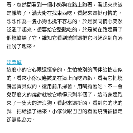
著，忽然間看到一個小奶狗在路上跑著，看起來應該
是餓壞了，滿大街在找東西吃，看起來還挺可憐的，
想想作為一隻小狗也挺不容易的，於是就同情心突然
泛濫了起來，想要給它整點吃的，於是就在路邊買了
個燒餅給了它，誰知它看到燒餅還把它叼起跑到角落
裡啃了起來。
娛樂城
這麼小的它心眼還挺多的，生怕被別的同伴給搶走似
的，看來小傢伙應該是在這上面吃過虧，看著它把燒
餅當寶貝似的，還用前爪摁著，用嘴撕著吃，不一會
兒那麼大的燒餅就被它啃得只剩半個了，這時身邊跑
來了一隻大的流浪狗，看起來還挺凶，看到它的吃的
就一把給搶了過來，小傢伙眼巴巴的看著燒餅被搶走
卻無能為力。