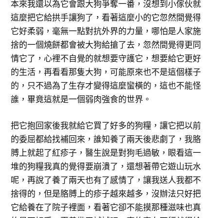
本來我還以為它會跟大狗爭奪一番，沒想到小傢伙就
這麼把它給拱手讓狗了，看著這麼小的它忽然間覺得
它好柔弱，毫無一點對抗外界的力量，哪怕是人家施
捨的一個燒餅都會被大狗給搶了去，忽然間覺得更同
情它了，心裡不自覺的就想要守護它，想要給它更好
的生活，再看看那隻大狗，可能原來也不是這個樣子
的，只不過為了生存才變得這麼蠻橫的，這也不能怪
誰，畢竟這就是一個弱肉強食的世界。
把它抱回家後我就給它買了好多的狗糧，讓它把以前
的委屈都給找補回來，誰知養了兩天後悲劇了，我胳
膊上就起了紅疹子，醫生說是對狗毛過敏，眼看這一
堆的狗糧我真的覺得要崩潰了，還想著帶它遊山玩水
呢，再說了養了兩天也有了感情了，讓我送人我都不
捨得的，但是胳膊上的疹子越來越多，沒辦法只好把
它給養在了院子裡面，看著它卻不能摸那種滋味也真