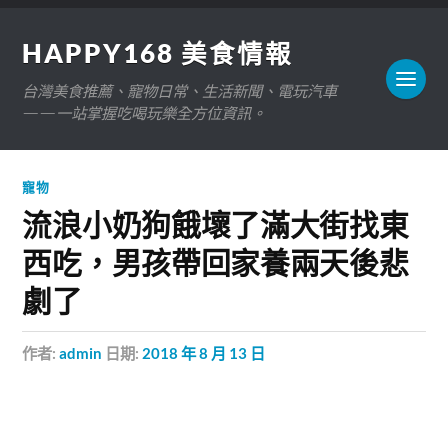
HAPPY168 美食情報
台灣美食推薦、寵物日常、生活新聞、電玩汽車
——一站掌握吃喝玩樂全方位資訊。
寵物
流浪小奶狗餓壞了滿大街找東
西吃，男孩帶回家養兩天後悲
劇了
作者:
admin
日期:
2018 年 8 月 13 日