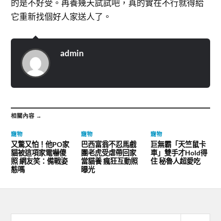
的是不好受。再養幾天試試吧，真的實在不行就得給
它重新找個好人家送人了。
admin
相關內容 →
寵物
寵物
寵物
又驚又怕！他PO家
巴西富翁不忍馬戲
巨無霸「天竺鼠卡
貓被這項家電嚇傻
團老虎受虐帶回家
車」雙手才Hold得
照 網友笑：備戰姿
當貓養 瘋狂互動照
住 秘魯人超愛吃
態嗎
曝光