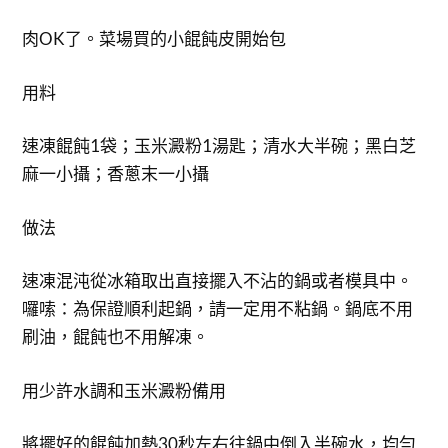
肉OK了。菜場買的小餛飩皮開始包
用料
速凍餛飩1袋；玉米澱粉1湯匙；清水大半碗；黑白芝
麻一小攝；香蔥末一小攝
做法
速凍混沌從冰箱取出直接擺入不沾的鍋或者模具中。
囉嗦：為保證順利起鍋，請一定用不粘鍋。鍋底不用
刷油，餛飩也不用解凍。
用少許水調和玉米澱粉備用
將擺好的餛飩加熱30秒左右往鍋中倒入半碗水，均勻