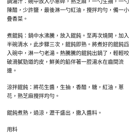
調湯汁：碗中放入小蔥碎，熟芝麻，一勺生抽，一勺
陳醋，少許鹽，最後淋一勺紅油，攪拌均勻，備一小
疊香菜。
煮餛飩：鍋中水沸騰，放入餛飩。至再次燒開，加入
半碗清水，此步驟三次，餛飩即熟。將煮好的餛飩舀
入碗中，淋一勺老湯。熱騰騰的餛飩出鍋了，輕輕咬
破滑膩勁道的皮，鮮美的餡伴著一腔湯水在齒間流
連。
涼拌餛飩：將花生醬，生抽，香醋，糖，紅油，蔥
花，熟芝麻攪拌均勻。
餛飩煮熟，過涼，瀝干盛出，撒入醬料。
用料