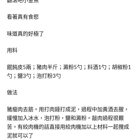
翻滾吧小金魚
看著真有食慾
味道真的好極了
用料
餛飩皮5兩；豬肉半斤；澱粉5勺；料酒1勺；胡椒粉1
勺；鹽3勺；泡打粉3勺
做法
豬瘦肉去筋。用打肉錘打成泥，過程中加黃酒去腥，
緩慢加入冰水，泡打粉，鹽和澱粉。敲肉過程很艱
苦。有絞肉機的話直接用絞肉機加以上材料一起攪成
泥就可以了