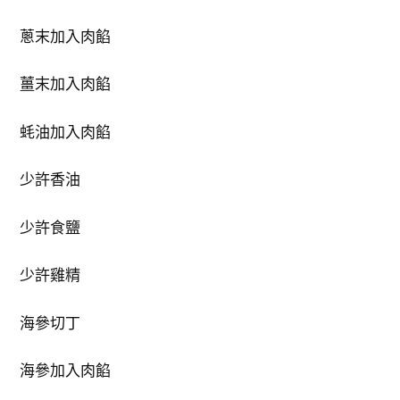
蔥末加入肉餡
薑末加入肉餡
蚝油加入肉餡
少許香油
少許食鹽
少許雞精
海參切丁
海參加入肉餡