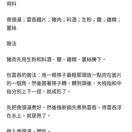
用料
骨頭湯；雲吞麵片；豬肉；料酒；生粉；鹽；雞精；
薑絲
做法
豬肉先用生粉和料酒、鹽、雞精、薑絲腌下。
包雲吞的做法：用一根筷子最粗那頭放一點肉在面片
的一個角，然後跟著筷子轉，轉到頭後，大拇指和中
指分別上下一捏，就成形了。
先把骨頭湯煮好，然後換新鍋先煮熟雲吞，待雲吞浮
在水上，就是熟了。
倒入骨頭湯，開吃。