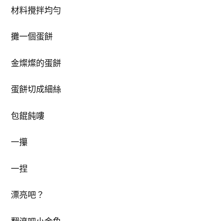
材料攪拌均勻
攤一個蛋餅
金燦燦的蛋餅
蛋餅切成細絲
包餛飩嘍
一攥
一捏
漂亮吧？