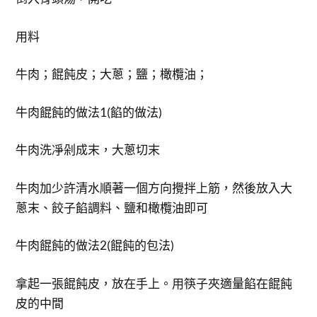
用料
牛肉；餛飩皮；大蔥；鹽；橄欖油；
牛肉餛飩的做法1(餡的做法)
牛肉洗凈剁成末，大蔥切末
牛肉加少許清水順著一個方向攪拌上筋，然後放入大
蔥末、餃子餡調料、鹽和橄欖油即可
牛肉餛飩的做法2(餛飩的包法)
拿起一張餛飩皮，放在手上。用筷子夾適量餡在餛飩
皮的中間