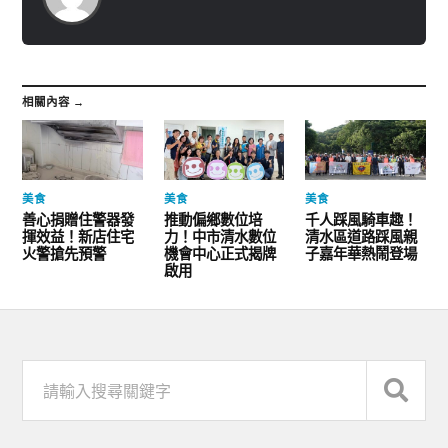
相關內容 →
美食
美食
美食
善心捐贈住警器發
推動偏鄉數位培
千人踩風騎車趣！
揮效益！新店住宅
力！中市清水數位
清水區道路踩風親
火警搶先預警
機會中心正式揭牌
子嘉年華熱鬧登場
啟用