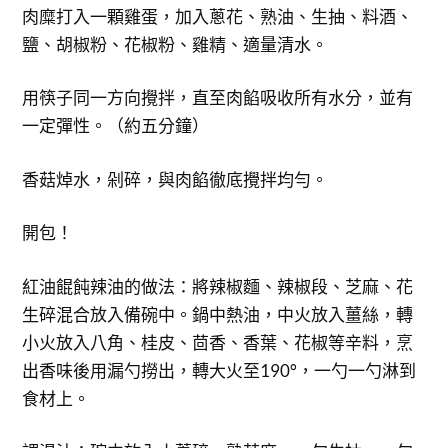
肉糜打入一顆雞蛋，加入蔥花、熟油、生抽、料酒、
鹽、胡椒粉、花椒粉、雞精、適量清水。
用筷子同一方向攪拌，直至肉餡吸收所有水分，並有
一定彈性。（約五分鐘）
香菇焯水，剁碎，與肉餡徹底攪拌均勻。
開包！
紅油餛飩辣油的做法：將辣椒麵、辣椒段、芝麻、花
生碎混合放入備碗中。鍋中熱油，中火放入薑絲，轉
小火放入八角、桂皮、茴香、香葉、花椒等辛料，烹
出香味後用漏勺撈出，轉大火至190°，一勺一勺淋到
食材上。