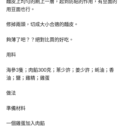
麵皮上均勻的刷上一層，起到防粘的作用，有豆面的
用豆面也行。
修掉兩頭，切成大小合適的麵皮。
夠薄了吧？？絕對比買的好吃。
用料
海參3隻；肉餡300克；蔥少許；姜少許；蚝油；香
油；鹽；雞精；雞蛋
做法
準備材料
一個雞蛋加入肉餡