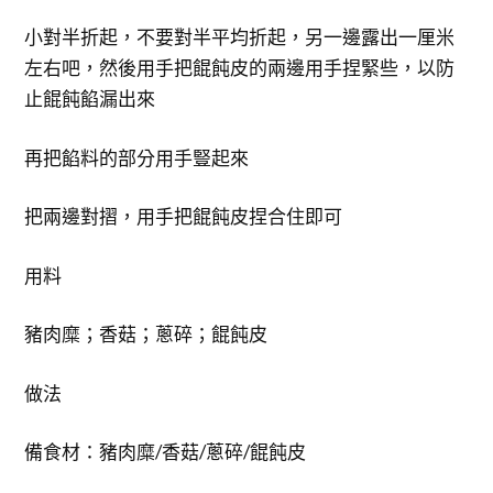
小對半折起，不要對半平均折起，另一邊露出一厘米
左右吧，然後用手把餛飩皮的兩邊用手捏緊些，以防
止餛飩餡漏出來
再把餡料的部分用手豎起來
把兩邊對摺，用手把餛飩皮捏合住即可
用料
豬肉糜；香菇；蔥碎；餛飩皮
做法
備食材：豬肉糜/香菇/蔥碎/餛飩皮