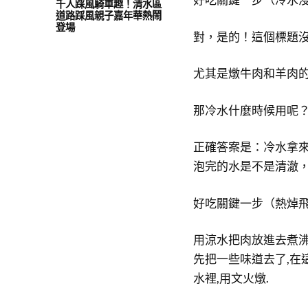
千人踩風騎車趣！清水區
道路踩風親子嘉年華熱鬧
登場
對，是的！這個標題
尤其是燉牛肉和羊肉
那冷水什麼時候用呢
正確答案是：冷水拿
泡完的水是不是清澈
好吃關鍵一步（熱焯
用涼水把肉放進去煮沸
先把一些味道去了,在
水裡,用文火燉.