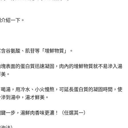
細介紹一下。
富含谷氨酸、肌苷等「增鮮物質」。
肉塊表面的蛋白質迅速凝固，肉內的增鮮物質就不易滲入湯
鮮美。
了喝湯，用冷水、小火慢熬，可延長蛋白質的凝固時間，使
分滲到湯中，湯才鮮美。
關鍵一步，湯鮮肉香味更濃！（任選其一）
浸泡法）