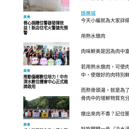
娛樂城
美食
今天小編就為大家詳
善心捐贈住警器發揮效
益！新店住宅火警搶先預
警
用熱水燉肉
肉味鮮美是因為肉中
若用熱水燉肉，可使
美食
中，使燉好的肉特別
推動偏鄉數位培力！中市
清水數位機會中心正式揭
牌啟用
而熬骨頭湯，就是為
骨肉中的增鮮物質充
燉出來肉不香？記住
美食
好吃關鍵一步（冷水