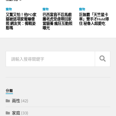
寵物
寵物
寵物
又驚又怕！他PO家
巴西富翁不忍馬戲
巨無霸「天竺鼠卡
貓被這項家電嚇傻
團老虎受虐帶回家
車」雙手才Hold得
照 網友笑：備戰姿
當貓養 瘋狂互動照
住 秘魯人超愛吃
態嗎
曝光
分類
兩性
(42)
家庭
(33)