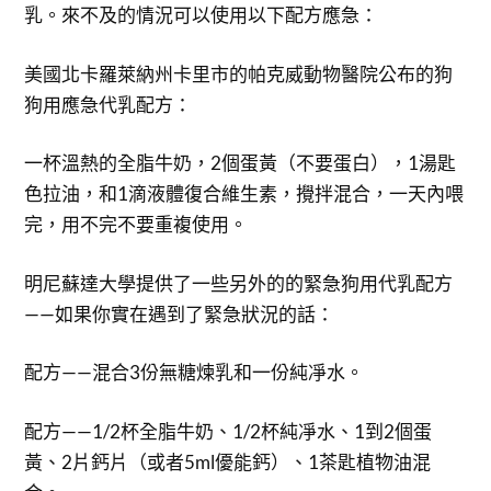
乳。來不及的情況可以使用以下配方應急：
美國北卡羅萊納州卡里市的帕克威動物醫院公布的狗
狗用應急代乳配方：
一杯溫熱的全脂牛奶，2個蛋黃（不要蛋白），1湯匙
色拉油，和1滴液體復合維生素，攪拌混合，一天內喂
完，用不完不要重複使用。
明尼蘇達大學提供了一些另外的的緊急狗用代乳配方
——如果你實在遇到了緊急狀況的話：
配方——混合3份無糖煉乳和一份純凈水。
配方——1/2杯全脂牛奶、1/2杯純凈水、1到2個蛋
黃、2片鈣片（或者5ml優能鈣）、1茶匙植物油混