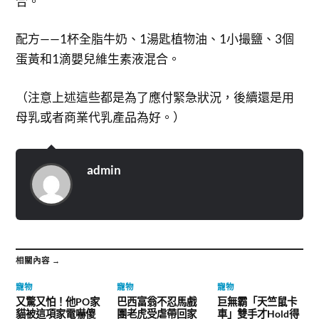
合。
配方——1杯全脂牛奶、1湯匙植物油、1小撮鹽、3個
蛋黃和1滴嬰兒維生素液混合。
（注意上述這些都是為了應付緊急狀況，後續還是用
母乳或者商業代乳產品為好。）
admin
相關內容 →
寵物
寵物
寵物
又驚又怕！他PO家
巴西富翁不忍馬戲
巨無霸「天竺鼠卡
貓被這項家電嚇傻
團老虎受虐帶回家
車」雙手才Hold得