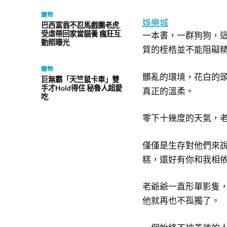
寵物
娛樂城
巴西富翁不忍馬戲團老虎
受虐帶回家當貓養 瘋狂互
一本書，一群狗狗，
動照曝光
質的桎梏並不能阻礙
寵物
髒亂的環境，花白的
巨無霸「天竺鼠卡車」雙
手才Hold得住 秘魯人超愛
真正的溫柔。
吃
零下十幾度的天氣，
僅僅是生存對他們來
糕，還好有你和我相
老爺爺一直形單影隻
他就再也不孤獨了。