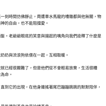
這一刻時間仿佛靜止，周遭車水馬龍的嘈雜都與他無關，物
精神的自由，也不能阻擋愛。
頭髮。老爺爺眼底的笑意與揚起的嘴角向我們詮釋了什麼是
老奶奶與流浪狗依偎在一起，互相取暖。
說就已經很艱難了，但是他們從不會輕易放棄，生活很糟
依為命。
，直到它的出現，在他身邊搖著尾巴蹦蹦跳跳的默默陪伴，