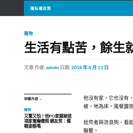
隱私權政策
寵物
生活有點苦，餘生
文章
作者:
admin
日期:
2018 年 8 月 13 日
他沒有家，它也沒有
相關內容 →
被，地為床，風餐露
寵物
又驚又怕！他PO家貓被這
項家電嚇傻照 網友笑：備
拾荒者與流浪狗，看
戰姿態嗎
聯繫。